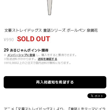
文豪ストレイドッグス 童話シリーズ ボールペン 泉鏡花
SOLD OUT
¥990
29
あるじゃんポイント
獲得
※
メンバーシップに登録
し、購入をすると獲得できます。
※別途送料がかかります。
送料を確認する
※¥10,000以上のご注文で国内送料が無料になります。
再入荷通知を希望する
アニメ「文豪ストレイドッグス」より、『童話』をテーマにイラ