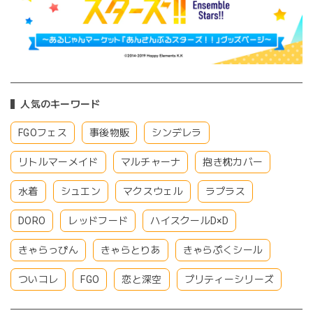
人気のキーワード
FGOフェス
事後物販
シンデレラ
リトルマーメイド
マルチャーナ
抱き枕カバー
水着
シュエン
マクスウェル
ラプラス
DORO
レッドフード
ハイスクールD×D
きゃらっぴん
きゃらとりあ
きゃらぷくシール
ついコレ
FGO
恋と深空
プリティーシリーズ