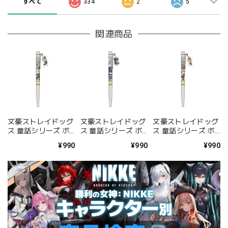
すべて
334
2
5
関連商品
文豪ストレイドッグ
文豪ストレイドッグ
文豪ストレイドッグ
ス 童話シリーズ ボ
ス 童話シリーズ ボ
ス 童話シリーズ ボ
ールペン 国木田独歩
ールペン 江戸川乱歩
ールペン 宮沢賢治
¥990
¥990
¥990