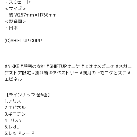
・スウェード
＜サイズ＞
・約 W257mm × H768mm
＜製造国＞
・日本
(C)SHIFT UP CORP.
#NIKKE #勝利の女神 #SHIFTUP #ニケ #にけ #メガニケ #メガニ
ケストア限定 #掛け軸 #タペストリー #満月の下でニケと共に #
エピネル
【ラインナップ 全6種】
1.アリス
2.エピネル
3.ギロチン
4.ユルハ
5.レオナ
6.レッドフード