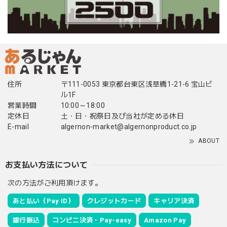
住所
〒111-0053 東京都台東区浅草橋1-21-6 宝山ビ
ル1F
営業時間
10:00～18:00
定休日
土・日・祝祭日及び当社が定める休日
E-mail
algernon-market@algernonproduct.co.jp
ABOUT
お支払い方法について
次の方法がご利用頂けます。
あと払い（Pay ID）
クレジットカード
キャリア決済
銀行振込
コンビニ決済・Pay-easy
Amazon Pay