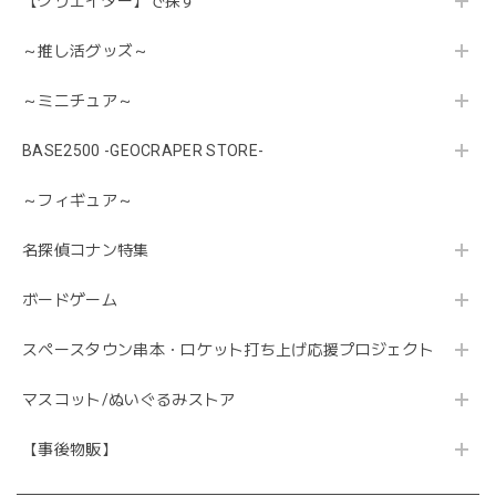
【クリエイター】で探す
～推し活グッズ～
～ミニチュア～
BASE2500 -GEOCRAPER STORE-
～フィギュア～
名探偵コナン特集
ボードゲーム
スペースタウン串本・ロケット打ち上げ応援プロジェクト
マスコット/ぬいぐるみストア
【事後物販】