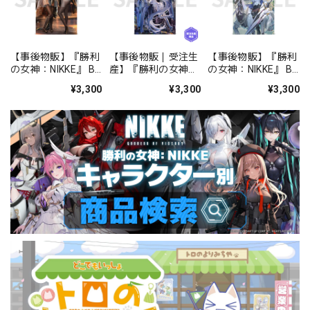
【事後物販】『勝利
【事後物販｜受注生
【事後物販】『勝利
の女神：NIKKE』 B2
産】『勝利の女神：
の女神：NIKKE』 B2
タペストリー Area
NIKKE』 B2タペスト
タペストリー Area
¥3,300
¥3,300
¥3,300
3rd 石川 ブラン ノワ
リー Area 3rd 東京
3rd 仙台 クラウン
ール
シンデレラ