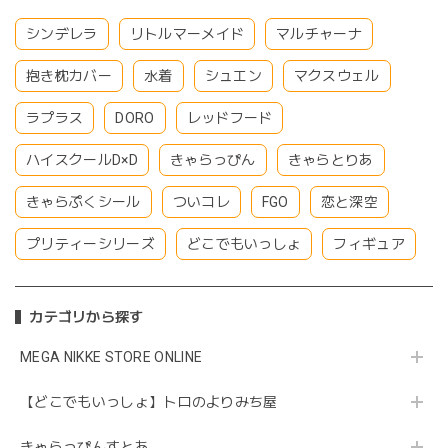
シンデレラ
リトルマーメイド
マルチャーナ
抱き枕カバー
水着
シュエン
マクスウェル
ラプラス
DORO
レッドフード
ハイスクールD×D
きゃらっぴん
きゃらとりあ
きゃらぷくシール
ついコレ
FGO
恋と深空
プリティーシリーズ
どこでもいっしょ
フィギュア
カテゴリから探す
MEGA NIKKE STORE ONLINE
【どこでもいっしょ】トロのよりみち屋
きゃらっぴんすとあ