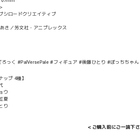
07mm
＞
ブシロードクリエイティブ
まじあき／芳文社・アニプレックス
ろっく #PalVersePale #フィギュア #後藤ひとり #ぼっちちゃん
ナップ 4種】
代
ョウ
虹夏
とり
＜ご購入前にご一読下さ