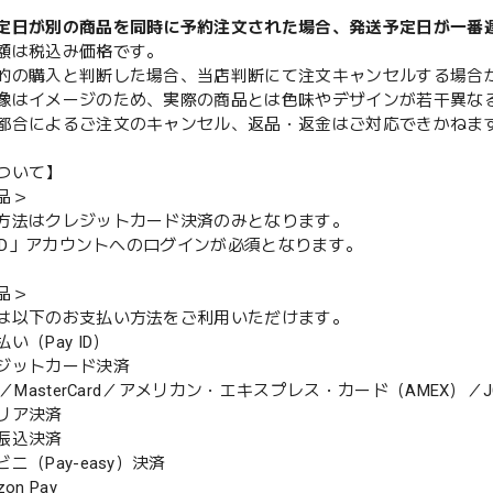
定日が別の商品を同時に予約注文された場合、発送予定日が一番
額は税込み価格です。
的の購入と判断した場合、当店判断にて注文キャンセルする場合
像はイメージのため、実際の商品とは色味やデザインが若干異な
都合によるご注文のキャンセル、返品・返金はご対応できかねま
ついて】
品＞
方法はクレジットカード決済のみとなります。
y ID」アカウントへのログインが必須となります。
品＞
は以下のお支払い方法をご利用いただけます。
（Pay ID）
ジットカード決済
MasterCard／アメリカン・エキスプレス・カード（AMEX）／J
リア決済
振込決済
（Pay-easy）決済
n Pay