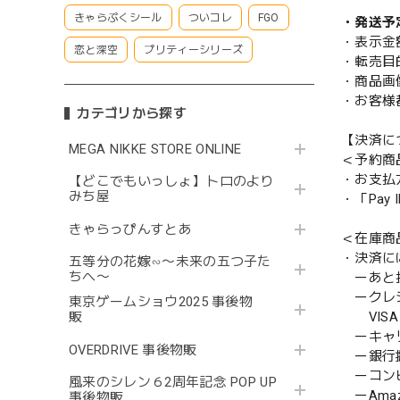
きゃらぷくシール
ついコレ
FGO
・発送予
・表示金
恋と深空
プリティーシリーズ
・転売目
・商品画
・お客様
カテゴリから探す
【決済に
MEGA NIKKE STORE ONLINE
＜予約商
・お支払
【どこでもいっしょ】トロのより
みち屋
・「Pa
きゃらっぴんすとあ
＜在庫商
・決済に
五等分の花嫁∽〜未来の五つ子た
ちへ〜
ーあと払い
ークレ
東京ゲームショウ2025 事後物
販
VISA／
ーキャ
OVERDRIVE 事後物販
ー銀行
ーコンビニ
風来のシレン６2周年記念 POP UP
ーAmazo
事後物販