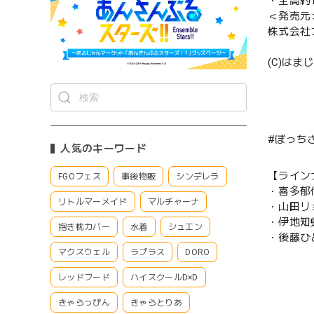
・全高約1
＜発売元
株式会社
(C)は
#ぼっちざ
人気のキーワード
【ライン
FGOフェス
事後物販
シンデレラ
・喜多郁
リトルマーメイド
マルチャーナ
・山田リ
・伊地知
抱き枕カバー
水着
シュエン
・後藤ひ
マクスウェル
ラプラス
DORO
レッドフード
ハイスクールD×D
きゃらっぴん
きゃらとりあ