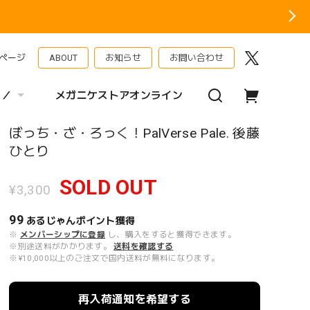
ページ
ABOUT
お知らせ
お問い合わせ
 ／
メガニケストアオンライン
ぼっち・ざ・ろっく！PalVerse Pale. 後藤
ひとり
SOLD OUT
¥3,300
99
あるじゃんポイント
獲得
※
メンバーシップに登録
し、購入をすると獲得できます。
※別途送料がかかります。
送料を確認する
※¥10,000以上のご注文で国内送料が無料になります。
再入荷通知を希望する