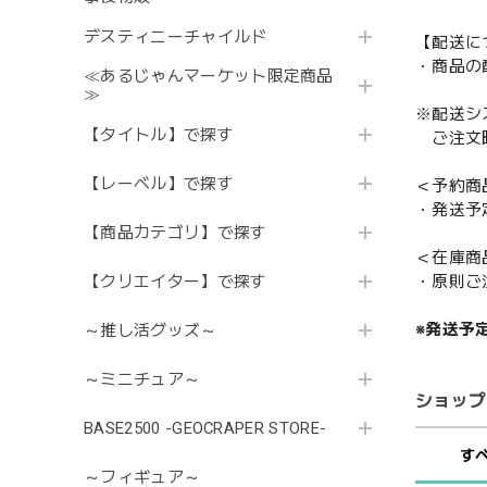
デスティニーチャイルド
【配送に
・商品の
≪あるじゃんマーケット限定商品
≫
※配送シ
【タイトル】で探す
ご注文時
【レーベル】で探す
＜予約商
・発送予
【商品カテゴリ】で探す
＜在庫商
【クリエイター】で探す
・原則ご
※発送予
～推し活グッズ～
～ミニチュア～
ショップ
BASE2500 -GEOCRAPER STORE-
す
～フィギュア～