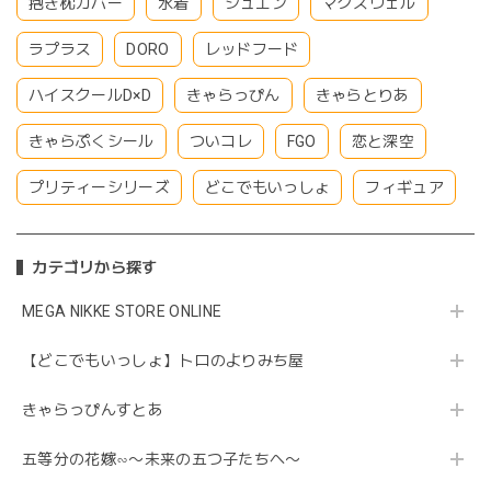
抱き枕カバー
水着
シュエン
マクスウェル
ラプラス
DORO
レッドフード
ハイスクールD×D
きゃらっぴん
きゃらとりあ
きゃらぷくシール
ついコレ
FGO
恋と深空
プリティーシリーズ
どこでもいっしょ
フィギュア
カテゴリから探す
MEGA NIKKE STORE ONLINE
【どこでもいっしょ】トロのよりみち屋
きゃらっぴんすとあ
五等分の花嫁∽〜未来の五つ子たちへ〜