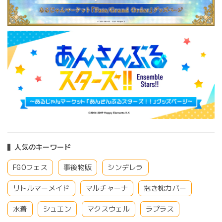
人気のキーワード
FGOフェス
事後物販
シンデレラ
リトルマーメイド
マルチャーナ
抱き枕カバー
水着
シュエン
マクスウェル
ラプラス