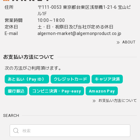
住所
〒111-0053 東京都台東区浅草橋1-21-6 宝山ビ
ル1F
営業時間
10:00～18:00
定休日
土・日・祝祭日及び当社が定める休日
E-mail
algernon-market@algernonproduct.co.jp
ABOUT
お支払い方法について
次の方法がご利用頂けます。
あと払い（Pay ID）
クレジットカード
キャリア決済
銀行振込
コンビニ決済・Pay-easy
Amazon Pay
お支払い方法について
SEARCH