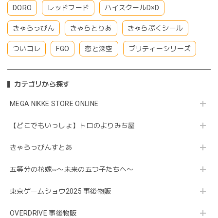
DORO
レッドフード
ハイスクールD×D
きゃらっぴん
きゃらとりあ
きゃらぷくシール
ついコレ
FGO
恋と深空
プリティーシリーズ
カテゴリから探す
MEGA NIKKE STORE ONLINE
【どこでもいっしょ】トロのよりみち屋
きゃらっぴんすとあ
五等分の花嫁∽〜未来の五つ子たちへ〜
東京ゲームショウ2025 事後物販
OVERDRIVE 事後物販