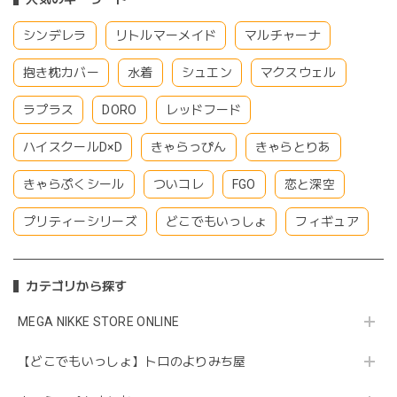
シンデレラ
リトルマーメイド
マルチャーナ
抱き枕カバー
水着
シュエン
マクスウェル
ラプラス
DORO
レッドフード
ハイスクールD×D
きゃらっぴん
きゃらとりあ
きゃらぷくシール
ついコレ
FGO
恋と深空
プリティーシリーズ
どこでもいっしょ
フィギュア
カテゴリから探す
MEGA NIKKE STORE ONLINE
【どこでもいっしょ】トロのよりみち屋