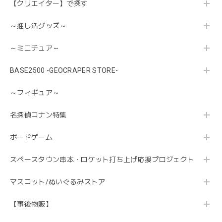
【クリエイター】で探す
～推し活グッズ～
～ミニチュア～
BASE2500 -GEOCRAPER STORE-
～フィギュア～
名探偵コナン特集
ボードゲーム
スペースタウン串本・ロケット打ち上げ応援プロジェクト
マスコット/ぬいぐるみストア
【事後物販】