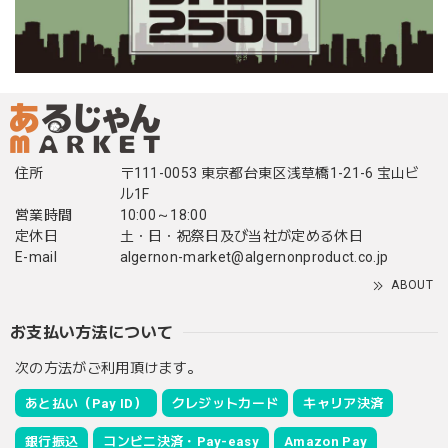
住所
〒111-0053 東京都台東区浅草橋1-21-6 宝山ビ
ル1F
営業時間
10:00～18:00
定休日
土・日・祝祭日及び当社が定める休日
E-mail
algernon-market@algernonproduct.co.jp
ABOUT
お支払い方法について
次の方法がご利用頂けます。
あと払い（Pay ID）
クレジットカード
キャリア決済
銀行振込
コンビニ決済・Pay-easy
Amazon Pay