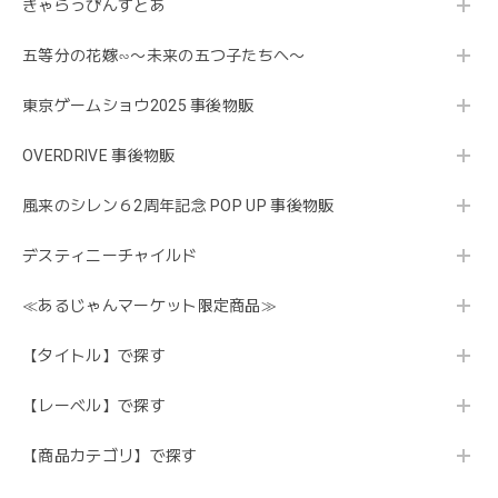
きゃらっぴんすとあ
五等分の花嫁∽〜未来の五つ子たちへ〜
東京ゲームショウ2025 事後物販
OVERDRIVE 事後物販
風来のシレン６2周年記念 POP UP 事後物販
デスティニーチャイルド
≪あるじゃんマーケット限定商品≫
【タイトル】で探す
【レーベル】で探す
【商品カテゴリ】で探す