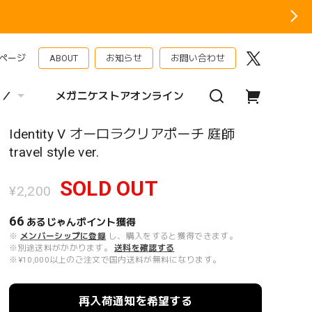
ページ
ABOUT
お知らせ
お問い合わせ
 ／
メガニケストアオンライン
Identity V オーロラクリアポーチ 庭師
travel style ver.
SOLD OUT
¥2,200
66
あるじゃんポイント
獲得
※
メンバーシップに登録
し、購入をすると獲得できます。
※別途送料がかかります。
送料を確認する
※¥10,000以上のご注文で国内送料が無料になります。
再入荷通知を希望する