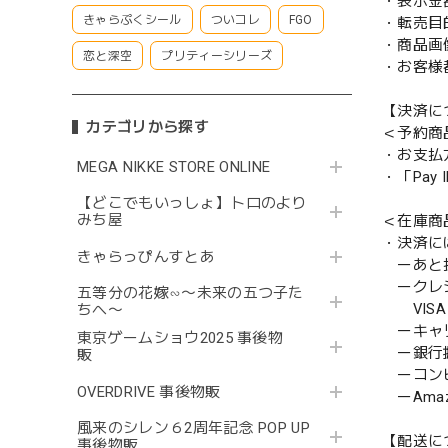
・表示金
きゃらぷくシール
ついコレ
FGO
・転売目
・商品画
恋と深空
プリティーシリーズ
・お客様
【決済に
カテゴリから探す
＜予約商
・お支払
MEGA NIKKE STORE ONLINE
・「Pa
【どこでもいっしょ】トロのより
みち屋
＜在庫商
・決済に
きゃらっぴんすとあ
ーあと払い
ークレ
五等分の花嫁∽〜未来の五つ子た
VISA／
ちへ〜
ーキャ
東京ゲームショウ2025 事後物
ー銀行
販
ーコンビニ
OVERDRIVE 事後物販
ーAmazo
風来のシレン６2周年記念 POP UP
【配送に
事後物販