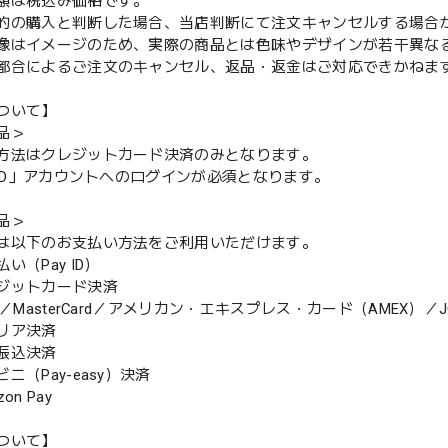
額は税込み価格です。
的の購入と判断した場合、当店判断にて注文キャンセルする場合
像はイメージのため、実際の商品とは色味やデザインが若干異な
都合によるご注文のキャンセル、返品・返金はご対応できかねま
ついて】
品＞
方法はクレジットカード決済のみとなります。
y ID」アカウントへのログインが必須となります。
品＞
は以下のお支払い方法をご利用いただけます。
（Pay ID）
ジットカード決済
MasterCard／アメリカン・エキスプレス・カード（AMEX）／J
リア決済
振込決済
（Pay-easy）決済
n Pay
ついて】