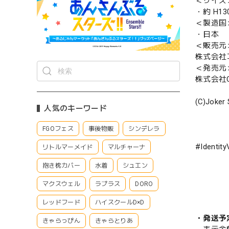
＜サイズ
・約 H13
＜製造国
・日本
＜販売元
株式会社
＜発売元
株式会社CS
(C)Joker 
人気のキーワード
FGOフェス
事後物販
シンデレラ
#Identi
リトルマーメイド
マルチャーナ
抱き枕カバー
水着
シュエン
マクスウェル
ラプラス
DORO
レッドフード
ハイスクールD×D
・発送予
きゃらっぴん
きゃらとりあ