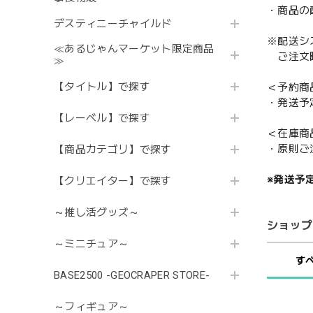
・商品の
デスティニーチャイルド
※配送シ
≪あるじゃんマーケット限定商品
ご注文時
≫
【タイトル】で探す
＜予約商
・発送予
【レーベル】で探す
＜在庫商
・原則ご
【商品カテゴリ】で探す
※発送予
【クリエイター】で探す
～推し活グッズ～
ショップ
～ミニチュア～
す
BASE2500 -GEOCRAPER STORE-
～フィギュア～