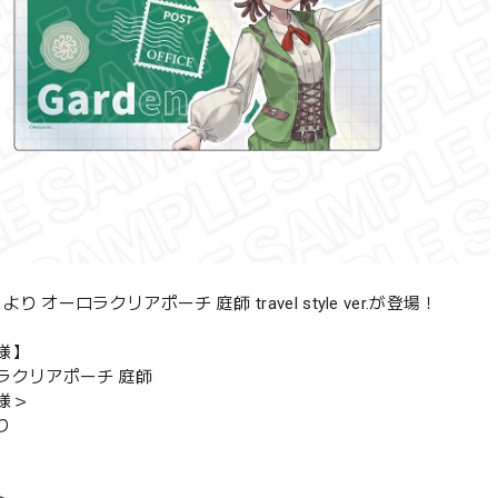
y V より オーロラクリアポーチ 庭師 travel style ver.が登場！
様】
ラクリアポーチ 庭師
様＞
り