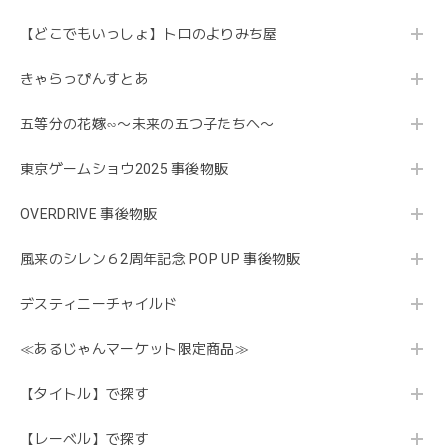
【どこでもいっしょ】トロのよりみち屋
きゃらっぴんすとあ
五等分の花嫁∽〜未来の五つ子たちへ〜
東京ゲームショウ2025 事後物販
OVERDRIVE 事後物販
風来のシレン６2周年記念 POP UP 事後物販
デスティニーチャイルド
≪あるじゃんマーケット限定商品≫
【タイトル】で探す
【レーベル】で探す