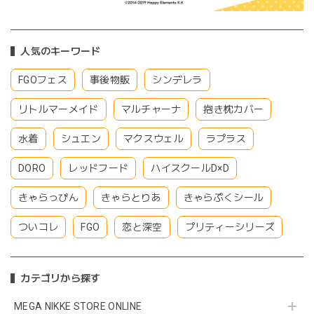
人気のキーワード
FGOフェス
事後物販
シンデレラ
リトルマーメイド
マルチャーナ
抱き枕カバー
水着
シュエン
マクスウェル
ラプラス
DORO
レッドフード
ハイスクールD×D
きゃらっぴん
きゃらとりあ
きゃらぷくシール
ついコレ
FGO
恋と深空
プリティーシリーズ
カテゴリから探す
MEGA NIKKE STORE ONLINE