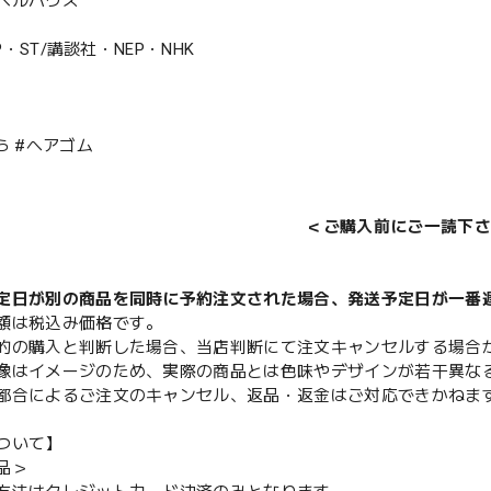
ベルハウス
MP・ST/講談社・NEP・NHK
ら #ヘアゴム
＜ご購入前にご一読下さ
定日が別の商品を同時に予約注文された場合、発送予定日が一番
額は税込み価格です。
的の購入と判断した場合、当店判断にて注文キャンセルする場合
像はイメージのため、実際の商品とは色味やデザインが若干異な
都合によるご注文のキャンセル、返品・返金はご対応できかねま
ついて】
品＞