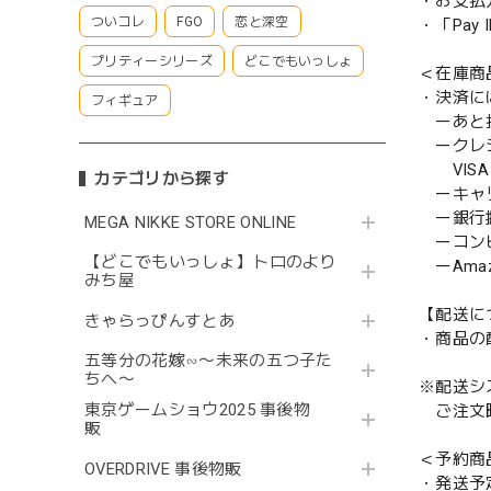
・お支払
ついコレ
FGO
恋と深空
・「Pa
プリティーシリーズ
どこでもいっしょ
＜在庫商
・決済に
フィギュア
ーあと払い
ークレ
VISA／
カテゴリから探す
ーキャ
ー銀行
MEGA NIKKE STORE ONLINE
ーコンビニ
【どこでもいっしょ】トロのより
ーAmazo
みち屋
【配送に
きゃらっぴんすとあ
・商品の
五等分の花嫁∽〜未来の五つ子た
ちへ〜
※配送シ
東京ゲームショウ2025 事後物
ご注文時
販
＜予約商
OVERDRIVE 事後物販
・発送予