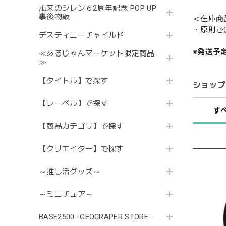
風来のシレン６2周年記念 POP UP
事後物販
＜在庫商
・原則ご
デスティニーチャイルド
※発送予
≪あるじゃんマーケット限定商品
≫
【タイトル】で探す
ショップ
【レーベル】で探す
す
【商品カテゴリ】で探す
【クリエイター】で探す
～推し活グッズ～
～ミニチュア～
BASE2500 -GEOCRAPER STORE-