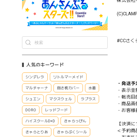
株式会社
(C)CLA
#CCさく
人気のキーワード
シンデレラ
リトルマーメイド
・発送予
マルチャーナ
抱き枕カバー
水着
・表示金
・転売目
シュエン
マクスウェル
ラプラス
・商品画
・お客様
DORO
レッドフード
ハイスクールD×D
きゃらっぴん
【決済に
＜予約商
きゃらとりあ
きゃらぷくシール