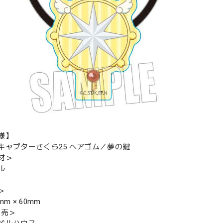
様】
キャプターさくら25 ヘアゴム／夢の鍵
材＞
ル
＞
m × 60mm
発売＞