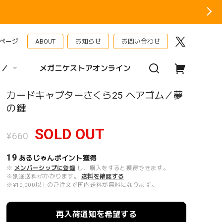
ページ
ABOUT
お知らせ
お問い合わせ
 ／
メガニケストアオンライン
カードキャプターさくら25 ヘアゴム／夢
の鍵
SOLD OUT
¥660
19
あるじゃんポイント
獲得
※
メンバーシップに登録
し、購入をすると獲得できます。
※別途送料がかかります。
送料を確認する
※¥10,000以上のご注文で国内送料が無料になります。
再入荷通知を希望する