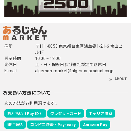
住所
〒111-0053 東京都台東区浅草橋1-21-6 宝山ビ
ル1F
営業時間
10:00～18:00
定休日
土・日・祝祭日及び当社が定める休日
E-mail
algernon-market@algernonproduct.co.jp
ABOUT
お支払い方法について
次の方法がご利用頂けます。
あと払い（Pay ID）
クレジットカード
キャリア決済
銀行振込
コンビニ決済・Pay-easy
Amazon Pay