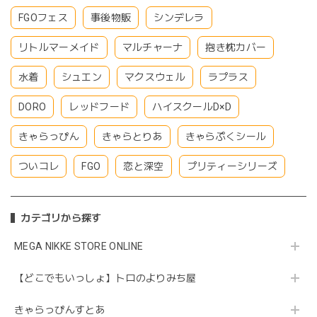
FGOフェス
事後物販
シンデレラ
リトルマーメイド
マルチャーナ
抱き枕カバー
水着
シュエン
マクスウェル
ラプラス
DORO
レッドフード
ハイスクールD×D
きゃらっぴん
きゃらとりあ
きゃらぷくシール
ついコレ
FGO
恋と深空
プリティーシリーズ
カテゴリから探す
MEGA NIKKE STORE ONLINE
【どこでもいっしょ】トロのよりみち屋
きゃらっぴんすとあ