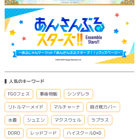
人気のキーワード
FGOフェス
事後物販
シンデレラ
リトルマーメイド
マルチャーナ
抱き枕カバー
水着
シュエン
マクスウェル
ラプラス
DORO
レッドフード
ハイスクールD×D