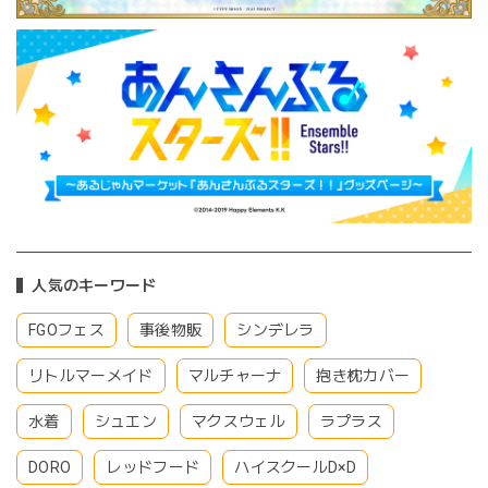
人気のキーワード
FGOフェス
事後物販
シンデレラ
リトルマーメイド
マルチャーナ
抱き枕カバー
水着
シュエン
マクスウェル
ラプラス
DORO
レッドフード
ハイスクールD×D