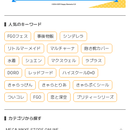
人気のキーワード
FGOフェス
事後物販
シンデレラ
リトルマーメイド
マルチャーナ
抱き枕カバー
水着
シュエン
マクスウェル
ラプラス
DORO
レッドフード
ハイスクールD×D
きゃらっぴん
きゃらとりあ
きゃらぷくシール
ついコレ
FGO
恋と深空
プリティーシリーズ
カテゴリから探す