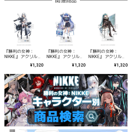
関連商品
『勝利の女神：
『勝利の女神：
『勝利の女神：
NIKKE』 アクリルス
NIKKE』 アクリルス
NIKKE』 アクリルス
タンド ジュリア
タンド アルカナ：フ
タンド プリバティ -
¥1,320
¥1,320
¥1,320
ォーチュンメイト
シャープレッスン