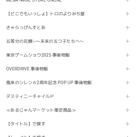
MEGA NIKKE STORE ONLINE
【どこでもいっしょ】トロのよりみち屋
きゃらっぴんすとあ
五等分の花嫁∽〜未来の五つ子たちへ〜
東京ゲームショウ2025 事後物販
OVERDRIVE 事後物販
風来のシレン６2周年記念 POP UP 事後物販
デスティニーチャイルド
≪あるじゃんマーケット限定商品≫
【タイトル】で探す