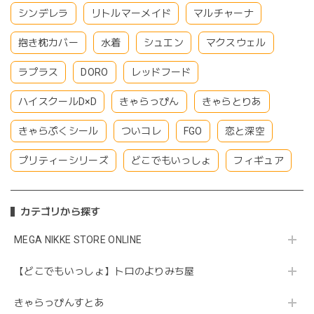
シンデレラ
リトルマーメイド
マルチャーナ
抱き枕カバー
水着
シュエン
マクスウェル
ラプラス
DORO
レッドフード
ハイスクールD×D
きゃらっぴん
きゃらとりあ
きゃらぷくシール
ついコレ
FGO
恋と深空
プリティーシリーズ
どこでもいっしょ
フィギュア
カテゴリから探す
MEGA NIKKE STORE ONLINE
【どこでもいっしょ】トロのよりみち屋
きゃらっぴんすとあ