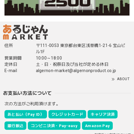
住所
〒111-0053 東京都台東区浅草橋1-21-6 宝山ビ
ル1F
営業時間
10:00～18:00
定休日
土・日・祝祭日及び当社が定める休日
E-mail
algernon-market@algernonproduct.co.jp
ABOUT
お支払い方法について
次の方法がご利用頂けます。
あと払い（Pay ID）
クレジットカード
キャリア決済
銀行振込
コンビニ決済・Pay-easy
Amazon Pay