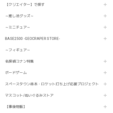
【クリエイター】で探す
～推し活グッズ～
～ミニチュア～
BASE2500 -GEOCRAPER STORE-
～フィギュア～
名探偵コナン特集
ボードゲーム
スペースタウン串本・ロケット打ち上げ応援プロジェクト
マスコット/ぬいぐるみストア
【事後物販】