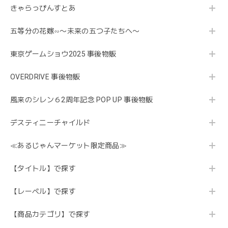
きゃらっぴんすとあ
五等分の花嫁∽〜未来の五つ子たちへ〜
東京ゲームショウ2025 事後物販
OVERDRIVE 事後物販
風来のシレン６2周年記念 POP UP 事後物販
デスティニーチャイルド
≪あるじゃんマーケット限定商品≫
【タイトル】で探す
【レーベル】で探す
【商品カテゴリ】で探す