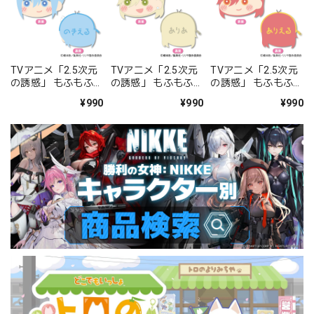
TVアニメ「2.5次元
TVアニメ「2.5次元
TVアニメ「2.5次元
の誘惑」 もふもふ
の誘惑」 もふもふ
の誘惑」 もふもふ
コインケース Vol.2
コインケース Vol.2
コインケース Vol.2
¥990
¥990
¥990
Ｂ:ノキエル 天使空
Ｃ:喜咲アリア
Ｄ:アリエル天使空挺
挺隊/ノノア
隊/アリア