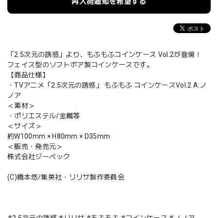
再入荷通知を希望する
「2.5次元の誘惑」より、もふもふコインケース Vol.2が登場！
フェイス型のソフトボア製コインケースです。
【商品仕様】
・TVアニメ「2.5次元の誘惑」 もふもふ コインケースVol.2 A:ノ
ノア
＜素材＞
・ポリエステル/金属等
＜サイズ＞
約W100mm × H80mm × D35mm
＜販売・発売元＞
株式会社ジーベック
(C)橋本悠/集英社・リリサ製作委員会
#2.5次元の誘惑 #リリサ #もふもふ #コインケース #ノノア