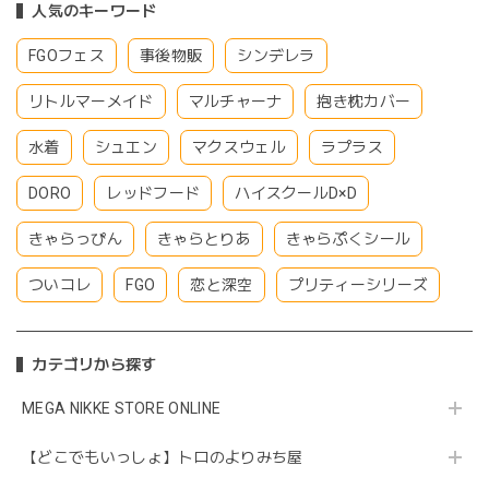
人気のキーワード
FGOフェス
事後物販
シンデレラ
リトルマーメイド
マルチャーナ
抱き枕カバー
水着
シュエン
マクスウェル
ラプラス
DORO
レッドフード
ハイスクールD×D
きゃらっぴん
きゃらとりあ
きゃらぷくシール
ついコレ
FGO
恋と深空
プリティーシリーズ
カテゴリから探す
MEGA NIKKE STORE ONLINE
【どこでもいっしょ】トロのよりみち屋