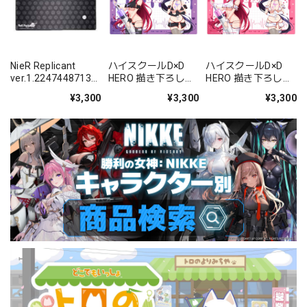
NieR Replicant
ハイスクールD×D
ハイスクールD×D
ver.1.22474487139
HERO 描き下ろしラ
HERO 描き下ろしラ
… ゲーミングマウス
バーマット(リア
バーマット(リア
¥3,300
¥3,300
¥3,300
パッド 〈エミール〉
ス・グレモリー&姫
ス・グレモリー&姫
島朱乃/黒ナース)
島朱乃/白ナース)