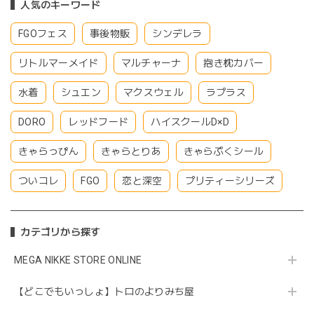
人気のキーワード
FGOフェス
事後物販
シンデレラ
リトルマーメイド
マルチャーナ
抱き枕カバー
水着
シュエン
マクスウェル
ラプラス
DORO
レッドフード
ハイスクールD×D
きゃらっぴん
きゃらとりあ
きゃらぷくシール
ついコレ
FGO
恋と深空
プリティーシリーズ
カテゴリから探す
MEGA NIKKE STORE ONLINE
【どこでもいっしょ】トロのよりみち屋