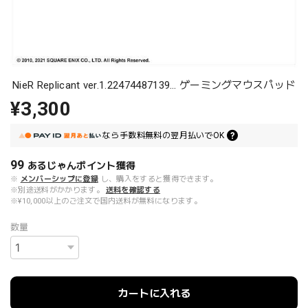
NieR Replicant ver.1.22474487139… ゲーミングマウスパッド
¥3,300
なら
手数料無料の
翌月払いでOK
99
あるじゃんポイント
獲得
※
メンバーシップに登録
し、購入をすると獲得できます。
※別途送料がかかります。
送料を確認する
※¥10,000以上のご注文で国内送料が無料になります。
数量
カートに入れる