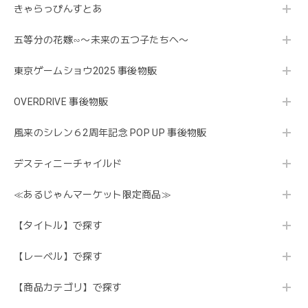
きゃらっぴんすとあ
五等分の花嫁∽〜未来の五つ子たちへ〜
東京ゲームショウ2025 事後物販
OVERDRIVE 事後物販
風来のシレン６2周年記念 POP UP 事後物販
デスティニーチャイルド
≪あるじゃんマーケット限定商品≫
【タイトル】で探す
【レーベル】で探す
【商品カテゴリ】で探す