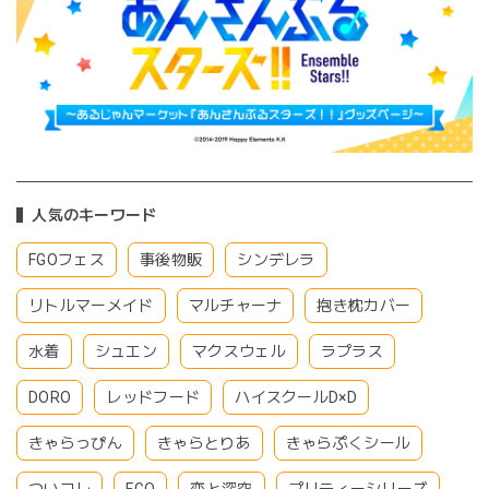
人気のキーワード
FGOフェス
事後物販
シンデレラ
リトルマーメイド
マルチャーナ
抱き枕カバー
水着
シュエン
マクスウェル
ラプラス
DORO
レッドフード
ハイスクールD×D
きゃらっぴん
きゃらとりあ
きゃらぷくシール