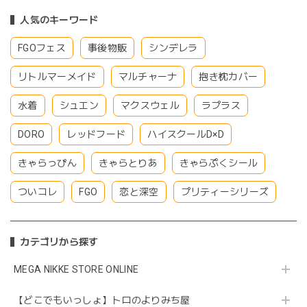
人気のキーワード
FGOフェス
事後物販
シンデレラ
リトルマーメイド
マルチャーナ
抱き枕カバー
水着
シュエン
マクスウェル
ラプラス
DORO
レッドフード
ハイスクールD×D
きゃらっぴん
きゃらとりあ
きゃらぷくシール
ついコレ
FGO
恋と深空
プリティーシリーズ
カテゴリから探す
MEGA NIKKE STORE ONLINE
【どこでもいっしょ】トロのよりみち屋