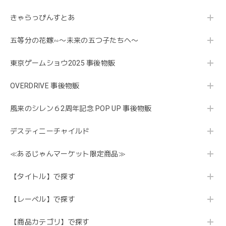
きゃらっぴんすとあ
五等分の花嫁∽〜未来の五つ子たちへ〜
東京ゲームショウ2025 事後物販
OVERDRIVE 事後物販
風来のシレン６2周年記念 POP UP 事後物販
デスティニーチャイルド
≪あるじゃんマーケット限定商品≫
【タイトル】で探す
【レーベル】で探す
【商品カテゴリ】で探す