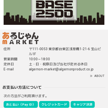
住所
〒111-0053 東京都台東区浅草橋1-21-6 宝山ビ
ル1F
営業時間
10:00～18:00
定休日
土・日・祝祭日及び当社が定める休日
E-mail
algernon-market@algernonproduct.co.jp
ABOUT
お支払い方法について
次の方法がご利用頂けます。
あと払い（Pay ID）
クレジットカード
キャリア決済