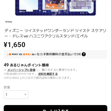
ディズニー ツイステッドワンダーランド ツイステ スケアリ
ー・ドレスver.ハコニワアクリルスタンド/エペル
¥1,650
なら
手数料無料の
翌月払いでOK
49
あるじゃんポイント
獲得
※
メンバーシップに登録
し、購入をすると獲得できます。
※別途送料がかかります。
送料を確認する
※¥10,000以上のご注文で国内送料が無料になります。
数量