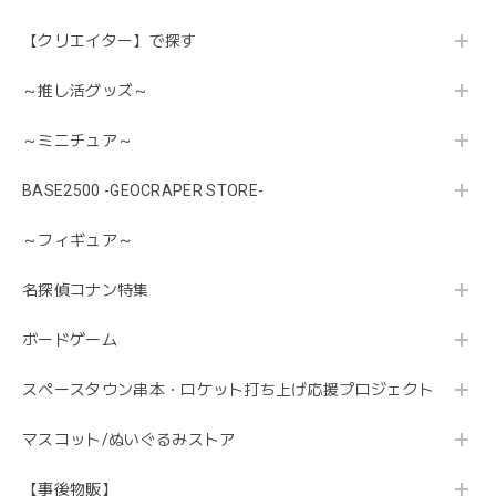
【クリエイター】で探す
～推し活グッズ～
～ミニチュア～
BASE2500 -GEOCRAPER STORE-
～フィギュア～
名探偵コナン特集
ボードゲーム
スペースタウン串本・ロケット打ち上げ応援プロジェクト
マスコット/ぬいぐるみストア
【事後物販】