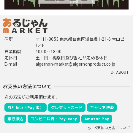
住所
〒111-0053 東京都台東区浅草橋1-21-6 宝山ビ
ル1F
営業時間
10:00～18:00
定休日
土・日・祝祭日及び当社が定める休日
E-mail
algernon-market@algernonproduct.co.jp
ABOUT
お支払い方法について
次の方法がご利用頂けます。
あと払い（Pay ID）
クレジットカード
キャリア決済
銀行振込
コンビニ決済・Pay-easy
Amazon Pay
お支払い方法について