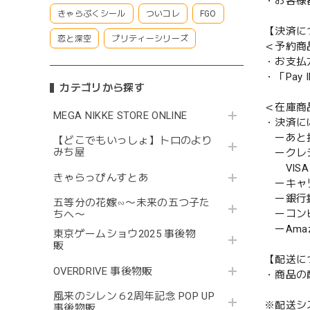
・お客様
きゃらぷくシール
ついコレ
FGO
【決済に
恋と深空
プリティーシリーズ
＜予約商
・お支払
・「Pa
カテゴリから探す
＜在庫商
MEGA NIKKE STORE ONLINE
・決済に
ーあと払い
【どこでもいっしょ】トロのより
みち屋
ークレ
VISA／
きゃらっぴんすとあ
ーキャ
ー銀行
五等分の花嫁∽〜未来の五つ子た
ーコンビニ
ちへ〜
ーAmazo
東京ゲームショウ2025 事後物
販
【配送に
OVERDRIVE 事後物販
・商品の
風来のシレン６2周年記念 POP UP
※配送シ
事後物販