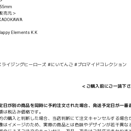
＞
55mm
販売元＞
ADOKAWA
Happy Elements K.K
スライジングヒーローズ #にいてんご #ブロマイドコレクション
＜ご購入前にご一読下さ
定日が別の商品を同時に予約注文された場合、発送予定日が一番
額は税込み価格です。
的の購入と判断した場合、当店判断にて注文キャンセルする場合
像はイメージのため、実際の商品とは色味やデザインが若干異な