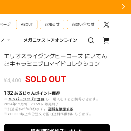
ページ
ABOUT
お知らせ
お問い合わせ
 ／
メガニケストアオンライン
エリオスライジングヒーローズ にいてん
ごキャラミニブロマイドコレクション
SOLD OUT
¥4,400
132
あるじゃんポイント
獲得
※
メンバーシップに登録
し、購入をすると獲得できます。
2024年12月9日 23:59 に販売終了
※別途送料がかかります。
送料を確認する
※¥10,000以上のご注文で国内送料が無料になります。