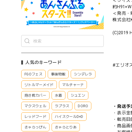
＜サイズ
約H91×W
＜発売・
株式会社K
(C)2019 
人気のキーワード
#エリオ
FGOフェス
事後物販
シンデレラ
リトルマーメイド
マルチャーナ
抱き枕カバー
水着
シュエン
・発送予
マクスウェル
ラプラス
DORO
・表示金
レッドフード
ハイスクールD×D
・転売目
・商品画
きゃらっぴん
きゃらとりあ