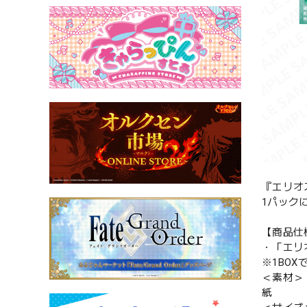
『エリオ
1パック
【商品仕
・「エリ
※1BOX
＜素材＞
紙