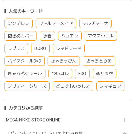
人気のキーワード
シンデレラ
リトルマーメイド
マルチャーナ
抱き枕カバー
水着
シュエン
マクスウェル
ラプラス
DORO
レッドフード
ハイスクールD×D
きゃらっぴん
きゃらとりあ
きゃらぷくシール
ついコレ
FGO
恋と深空
プリティーシリーズ
どこでもいっしょ
フィギュア
カテゴリから探す
MEGA NIKKE STORE ONLINE
【どこでもいっしょ】トロのよりみち屋