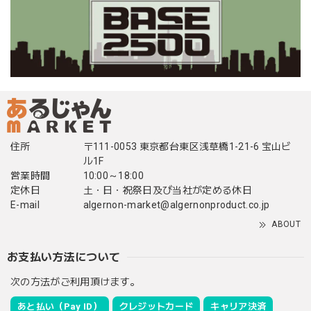
住所
〒111-0053 東京都台東区浅草橋1-21-6 宝山ビ
ル1F
営業時間
10:00～18:00
定休日
土・日・祝祭日及び当社が定める休日
E-mail
algernon-market@algernonproduct.co.jp
ABOUT
お支払い方法について
次の方法がご利用頂けます。
あと払い（Pay ID）
クレジットカード
キャリア決済