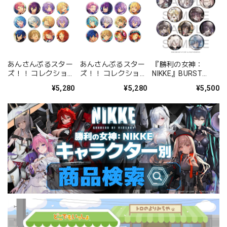
あんさんぶるスター
あんさんぶるスター
『勝利の女神：
ズ！！ コレクション
ズ！！ コレクション
NIKKE』BURST
缶バッジ[2026 Jul.]
缶バッジ[2026 Jul.]
COLLECTION 缶バッ
¥5,280
¥5,280
¥5,500
-Casual Side- BOX
-Idol Side- BOX 全
ジ Vol.9 BOX 全10種
全12種
12種