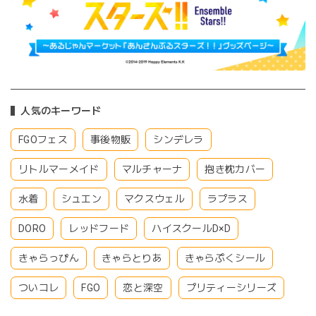
人気のキーワード
FGOフェス
事後物販
シンデレラ
リトルマーメイド
マルチャーナ
抱き枕カバー
水着
シュエン
マクスウェル
ラプラス
DORO
レッドフード
ハイスクールD×D
きゃらっぴん
きゃらとりあ
きゃらぷくシール
ついコレ
FGO
恋と深空
プリティーシリーズ