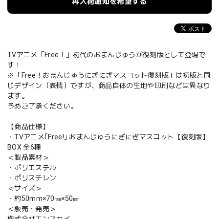
再入荷通知を希望する
TVアニメ「Free！」初代のおまんじゅうが復刻版として登場で
す！
※「Free！おまんじゅうにぎにぎマスコット復刻版」は初版と同
じデザイン（表情）ですが、商品自体の生地や印刷などは異なり
ます。
予めご了承ください。
【商品仕様】
・TVアニメ｢Free!｣ おまんじゅうにぎにぎマスコット【復刻版】
BOX 全6種
＜製品素材＞
・ポリエステル
・ポリスチレン
＜サイズ＞
・約50mm×70㎜×50㎜
＜販売・発売＞
株式会社エンスカイ