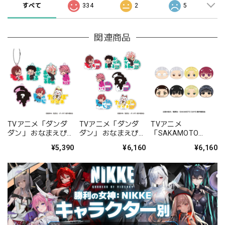
すべて
334
2
5
関連商品
TVアニメ「ダンダ
TVアニメ「ダンダ
TVアニメ
ダン」 おなまえぴた
ダン」 おなまえぴた
「SAKAMOTO
んコ アクリルキーホ
んコ ミニアクリルス
DAYS」 おまんじゅ
¥5,390
¥6,160
¥6,160
ルダー BOX
タンド BOX
うにぎにぎマスコッ
ト