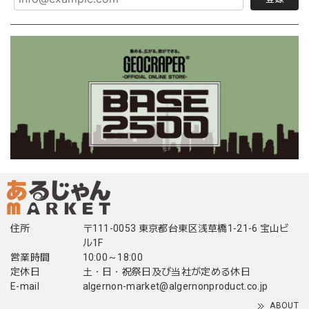
住所
〒111-0053 東京都台東区浅草橋1-21-6 宝山ビ
ル1F
営業時間
10:00～18:00
定休日
土・日・祝祭日及び当社が定める休日
E-mail
algernon-market@algernonproduct.co.jp
ABOUT