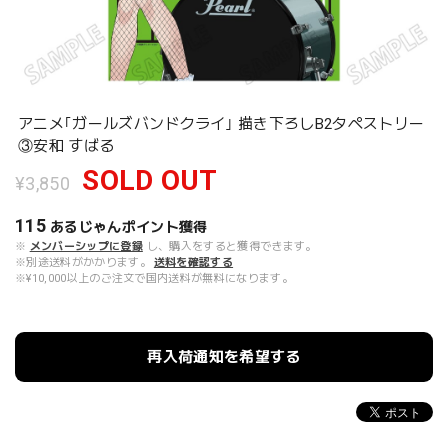
アニメ｢ガールズバンドクライ｣ 描き下ろしB2タペストリー
③安和 すばる
SOLD OUT
¥3,850
115
あるじゃんポイント
獲得
※
メンバーシップに登録
し、購入をすると獲得できます。
※別途送料がかかります。
送料を確認する
※¥10,000以上のご注文で国内送料が無料になります。
再入荷通知を希望する