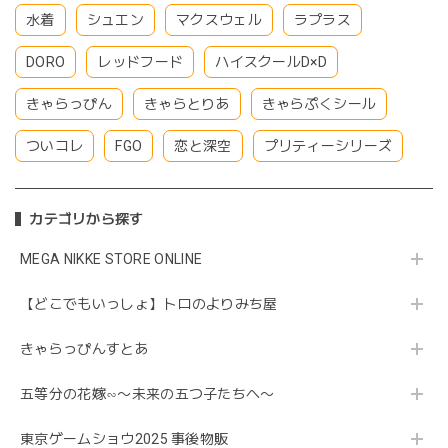
水着
シュエン
マクスウェル
ラプラス
DORO
レッドフード
ハイスクールD×D
きゃらっぴん
きゃらとりあ
きゃらぷくシール
ついコレ
FGO
恋と深空
プリティーシリーズ
カテゴリから探す
MEGA NIKKE STORE ONLINE
【どこでもいっしょ】トロのよりみち屋
きゃらっぴんすとあ
五等分の花嫁∽〜未来の五つ子たちへ〜
東京ゲームショウ2025 事後物販