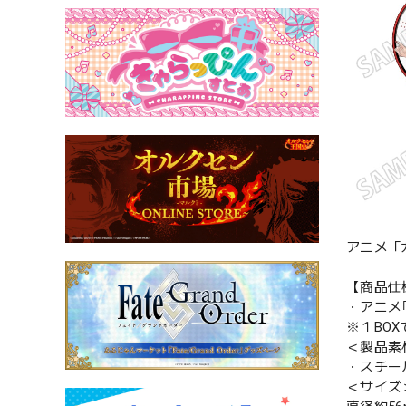
アニメ「
【商品仕
・アニメ
※１BO
＜製品素
・スチール
＜サイズ