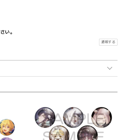
ださい。
通報する