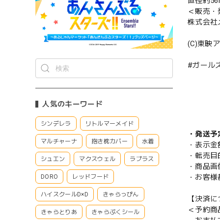
直径約56
＜販売・
株式会社
(C)東映
#ガールズ
人気のキーワード
シンデレラ
リトルマーメイド
・発送予
マルチャーナ
抱き枕カバー
水着
・表示金
・転売目
シュエン
マクスウェル
ラプラス
・商品画
・お客様
DORO
レッドフード
ハイスクールD×D
きゃらっぴん
【決済に
＜予約商
きゃらとりあ
きゃらぷくシール