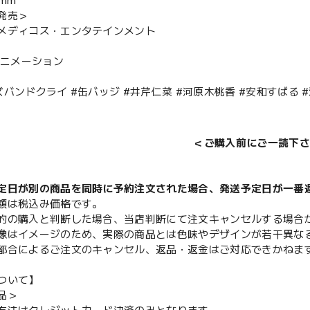
mm
発売＞
メディコス・エンタテインメント
アニメーション
バンドクライ #缶バッジ #井芹仁菜 #河原木桃香 #安和すばる #
＜ご購入前にご一読下さ
定日が別の商品を同時に予約注文された場合、発送予定日が一番
額は税込み価格です。
的の購入と判断した場合、当店判断にて注文キャンセルする場合
像はイメージのため、実際の商品とは色味やデザインが若干異な
都合によるご注文のキャンセル、返品・返金はご対応できかねま
ついて】
品＞