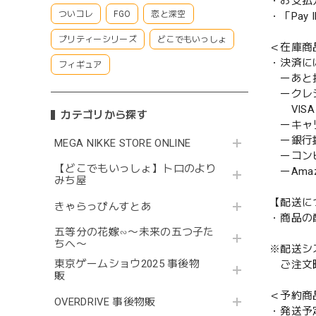
・お支払
ついコレ
FGO
恋と深空
・「Pa
プリティーシリーズ
どこでもいっしょ
＜在庫商
・決済に
フィギュア
ーあと払い
ークレ
VISA／
カテゴリから探す
ーキャ
ー銀行
MEGA NIKKE STORE ONLINE
ーコンビニ
【どこでもいっしょ】トロのより
ーAmazo
みち屋
【配送に
きゃらっぴんすとあ
・商品の
五等分の花嫁∽〜未来の五つ子た
ちへ〜
※配送シ
東京ゲームショウ2025 事後物
ご注文時
販
＜予約商
OVERDRIVE 事後物販
・発送予