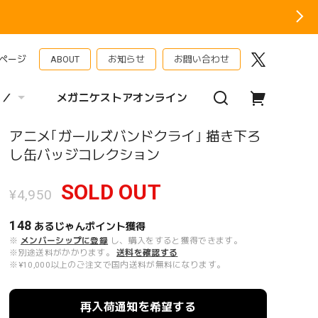
ページ
ABOUT
お知らせ
お問い合わせ
 ／
メガニケストアオンライン
アニメ｢ガールズバンドクライ｣ 描き下ろ
し缶バッジコレクション
SOLD OUT
¥4,950
148
あるじゃんポイント
獲得
※
メンバーシップに登録
し、購入をすると獲得できます。
※別途送料がかかります。
送料を確認する
※¥10,000以上のご注文で国内送料が無料になります。
再入荷通知を希望する