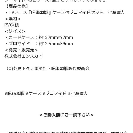
ブロマイド1枚とケース1点がセットで入っています。
【商品仕様】
・TVアニメ『呪術廻戦』ケース付ブロマイドセット 七海建人
＜素材＞
PVC/紙
＜サイズ＞
・カードケース：約137mm×97mm
・ブロマイド ：約127mm×89mm
＜発売・販売元＞
株式会社エンスカイ
（C)芥見下々／集英社・呪術廻戦製作委員会
#呪術廻戦 #ケース #ブロマイド #七海建人
＜ご購入前にご一読下さい＞