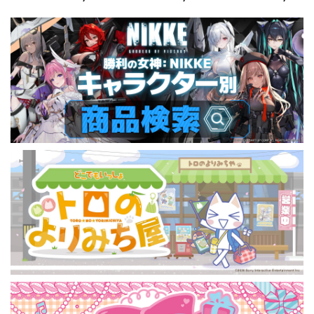
悠仁
恵
野薔薇