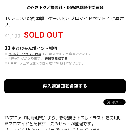
TVアニメ｢呪術廻戦｣ ケース付きブロマイドセット 4.七海建
人
SOLD OUT
¥1,100
33
あるじゃんポイント
獲得
※
メンバーシップに登録
し、購入をすると獲得できます。
※別途送料がかかります。
送料を確認する
※¥10,000以上のご注文で国内送料が無料になります。
再入荷通知を希望する
TVアニメ『呪術廻戦』より、新規描き下ろしイラストを使用し
たブロマイドと硬貨ケースのセットが登場です。