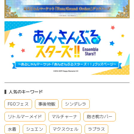
人気のキーワード
FGOフェス
事後物販
シンデレラ
リトルマーメイド
マルチャーナ
抱き枕カバー
水着
シュエン
マクスウェル
ラプラス