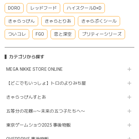
DORO
レッドフード
ハイスクールD×D
きゃらっぴん
きゃらとりあ
きゃらぷくシール
ついコレ
FGO
恋と深空
プリティーシリーズ
カテゴリから探す
MEGA NIKKE STORE ONLINE
【どこでもいっしょ】トロのよりみち屋
きゃらっぴんすとあ
五等分の花嫁∽〜未来の五つ子たちへ〜
東京ゲームショウ2025 事後物販
OVERDRIVE 事後物販