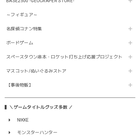
BASE2500 -GEOCRAPER STORE-
～フィギュア～
名探偵コナン特集
ボードゲーム
スペースタウン串本・ロケット打ち上げ応援プロジェクト
マスコット/ぬいぐるみストア
【事後物販】
＼ゲームタイトルグッズ多数 ／
NIKKE
モンスターハンター