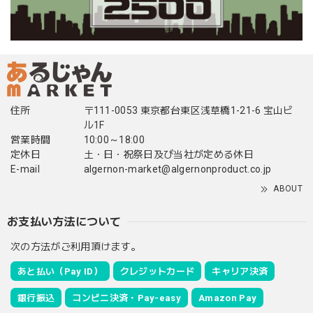
住所
〒111-0053 東京都台東区浅草橋1-21-6 宝山ビ
ル1F
営業時間
10:00～18:00
定休日
土・日・祝祭日及び当社が定める休日
E-mail
algernon-market@algernonproduct.co.jp
ABOUT
お支払い方法について
次の方法がご利用頂けます。
あと払い（Pay ID）
クレジットカード
キャリア決済
銀行振込
コンビニ決済・Pay-easy
Amazon Pay