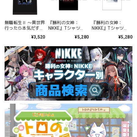
無職転生Ⅱ 〜異世界
『勝利の女神：
『勝利の女神：
行ったら本気だす〜
NIKKE』Tシャツ
NIKKE』Tシャツ
Ｔシャツ［ロキシ
chapter.01 ラピ
chapter.07 スノーホ
¥3,520
¥5,280
¥5,280
ー・ミグルディア］
L/XL
ワイト L/XL
【描き下ろし】
M/L/XLサイズ