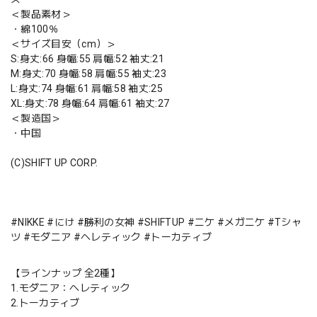
＜製品素材＞
・綿100％
＜サイズ目安（cm）＞
S:身丈:66 身幅:55 肩幅:52 袖丈:21
M:身丈:70 身幅:58 肩幅:55 袖丈:23
L:身丈:74 身幅:61 肩幅:58 袖丈:25
XL:身丈:78 身幅:64 肩幅:61 袖丈:27
＜製造国＞
・中国
(C)SHIFT UP CORP.
#NIKKE #にけ #勝利の女神 #SHIFTUP #ニケ #メガニケ #Tシャ
ツ #モダニア #ヘレティック #トーカティブ
【ラインナップ 全2種】
1.モダニア：ヘレティック
2.トーカティブ