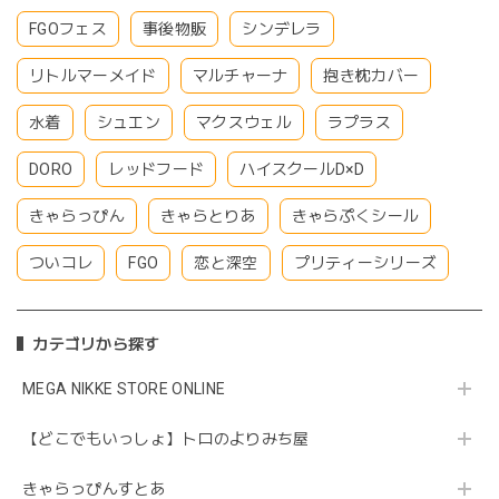
FGOフェス
事後物販
シンデレラ
リトルマーメイド
マルチャーナ
抱き枕カバー
水着
シュエン
マクスウェル
ラプラス
DORO
レッドフード
ハイスクールD×D
きゃらっぴん
きゃらとりあ
きゃらぷくシール
ついコレ
FGO
恋と深空
プリティーシリーズ
カテゴリから探す
MEGA NIKKE STORE ONLINE
【どこでもいっしょ】トロのよりみち屋
きゃらっぴんすとあ