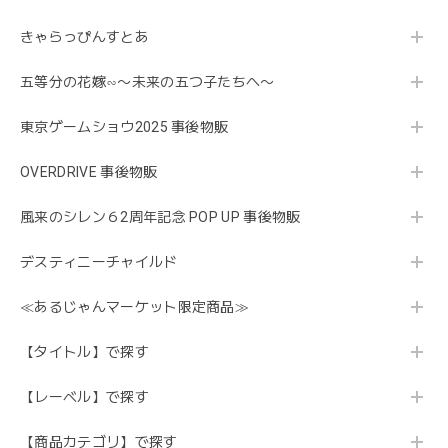
きゃらっぴんすとあ
五等分の花嫁∽〜未来の五つ子たちへ〜
東京ゲームショウ2025 事後物販
OVERDRIVE 事後物販
風来のシレン６2周年記念 POP UP 事後物販
デスティニーチャイルド
≪あるじゃんマーケット限定商品≫
【タイトル】で探す
【レーベル】で探す
【商品カテゴリ】で探す