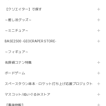
【クリエイター】で探す
～推し活グッズ～
～ミニチュア～
BASE2500 -GEOCRAPER STORE-
～フィギュア～
名探偵コナン特集
ボードゲーム
スペースタウン串本・ロケット打ち上げ応援プロジェクト
マスコット/ぬいぐるみストア
【事後物販】