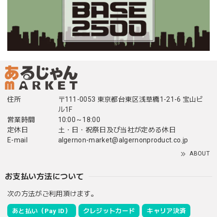
住所
〒111-0053 東京都台東区浅草橋1-21-6 宝山ビ
ル1F
営業時間
10:00～18:00
定休日
土・日・祝祭日及び当社が定める休日
E-mail
algernon-market@algernonproduct.co.jp
ABOUT
お支払い方法について
次の方法がご利用頂けます。
あと払い（Pay ID）
クレジットカード
キャリア決済