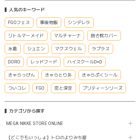
人気のキーワード
FGOフェス
事後物販
シンデレラ
リトルマーメイド
マルチャーナ
抱き枕カバー
水着
シュエン
マクスウェル
ラプラス
DORO
レッドフード
ハイスクールD×D
きゃらっぴん
きゃらとりあ
きゃらぷくシール
ついコレ
FGO
恋と深空
プリティーシリーズ
カテゴリから探す
MEGA NIKKE STORE ONLINE
【どこでもいっしょ】トロのよりみち屋