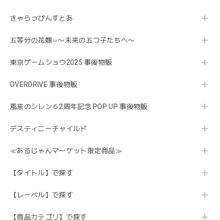
きゃらっぴんすとあ
五等分の花嫁∽〜未来の五つ子たちへ〜
東京ゲームショウ2025 事後物販
OVERDRIVE 事後物販
風来のシレン６2周年記念 POP UP 事後物販
デスティニーチャイルド
≪あるじゃんマーケット限定商品≫
【タイトル】で探す
【レーベル】で探す
【商品カテゴリ】で探す