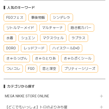
人気のキーワード
FGOフェス
事後物販
シンデレラ
リトルマーメイド
マルチャーナ
抱き枕カバー
水着
シュエン
マクスウェル
ラプラス
DORO
レッドフード
ハイスクールD×D
きゃらっぴん
きゃらとりあ
きゃらぷくシール
ついコレ
FGO
恋と深空
プリティーシリーズ
カテゴリから探す
MEGA NIKKE STORE ONLINE
【どこでもいっしょ】トロのよりみち屋