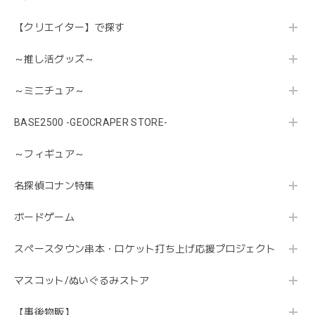
【クリエイター】で探す
～推し活グッズ～
～ミニチュア～
BASE2500 -GEOCRAPER STORE-
～フィギュア～
名探偵コナン特集
ボードゲーム
スペースタウン串本・ロケット打ち上げ応援プロジェクト
マスコット/ぬいぐるみストア
【事後物販】