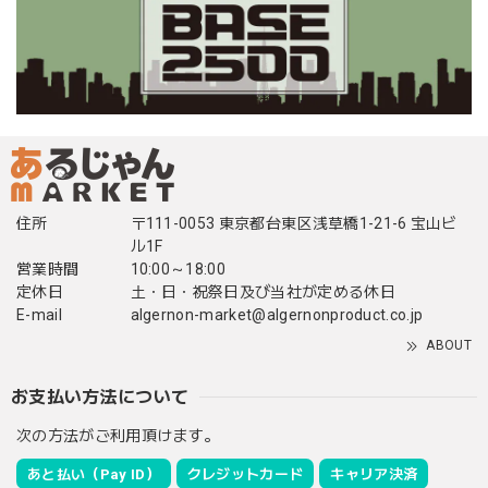
住所
〒111-0053 東京都台東区浅草橋1-21-6 宝山ビ
ル1F
営業時間
10:00～18:00
定休日
土・日・祝祭日及び当社が定める休日
E-mail
algernon-market@algernonproduct.co.jp
ABOUT
お支払い方法について
次の方法がご利用頂けます。
あと払い（Pay ID）
クレジットカード
キャリア決済