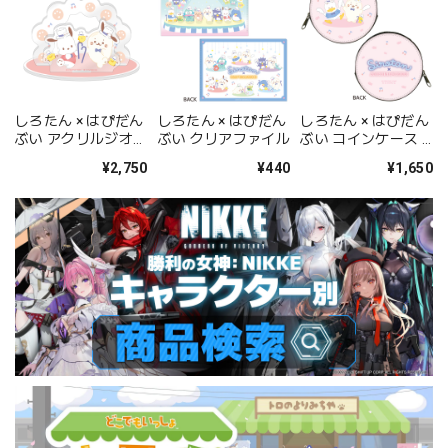
しろたん × はぴだん
しろたん × はぴだん
しろたん × はぴだん
ぶい アクリルジオラ
ぶい クリアファイル
ぶい コインケース /
マ / しろたん×ポチ
しろたん×あひるの
¥2,750
¥440
¥1,650
ャッコ
ペックル