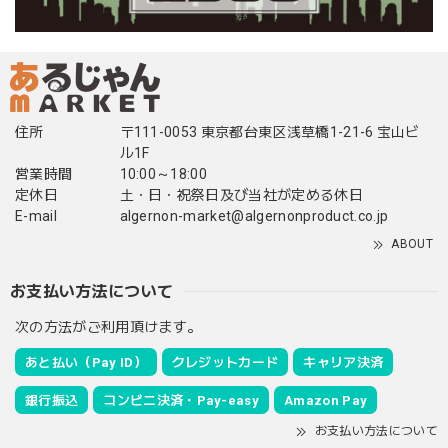
住所
〒111-0053 東京都台東区浅草橋1-21-6 宝山ビ
ル1F
営業時間
10:00～18:00
定休日
土・日・祝祭日及び当社が定める休日
E-mail
algernon-market@algernonproduct.co.jp
ABOUT
お支払い方法について
次の方法がご利用頂けます。
あと払い（Pay ID）
クレジットカード
キャリア決済
銀行振込
コンビニ決済・Pay-easy
Amazon Pay
お支払い方法について