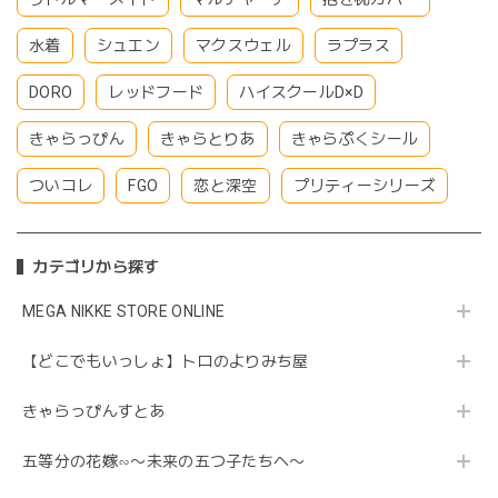
水着
シュエン
マクスウェル
ラプラス
DORO
レッドフード
ハイスクールD×D
きゃらっぴん
きゃらとりあ
きゃらぷくシール
ついコレ
FGO
恋と深空
プリティーシリーズ
カテゴリから探す
MEGA NIKKE STORE ONLINE
【どこでもいっしょ】トロのよりみち屋
きゃらっぴんすとあ
五等分の花嫁∽〜未来の五つ子たちへ〜