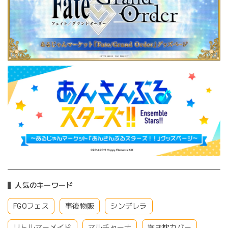
人気のキーワード
FGOフェス
事後物販
シンデレラ
リトルマーメイド
マルチャーナ
抱き枕カバー