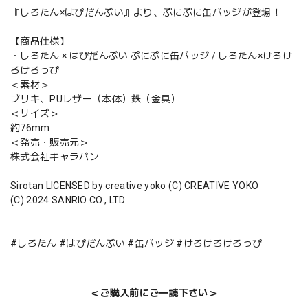
『しろたん×はぴだんぶい』より、ぷにぷに缶バッジが登場！
【商品仕様】
・しろたん × はぴだんぶい ぷにぷに缶バッジ / しろたん×けろけ
ろけろっぴ
＜素材＞
ブリキ、PUレザー（本体）鉄（金具）
＜サイズ＞
約76mm
＜発売・販売元＞
株式会社キャラバン
Sirotan LICENSED by creative yoko (C) CREATIVE YOKO
(C) 2024 SANRIO CO., LTD.
#しろたん #はぴだんぶい #缶バッジ #けろけろけろっぴ
＜ご購入前にご一読下さい＞