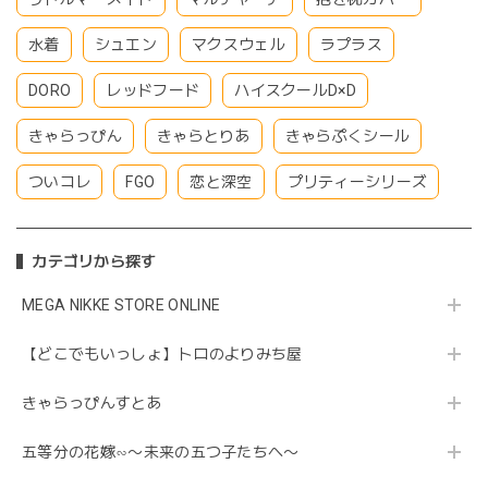
水着
シュエン
マクスウェル
ラプラス
DORO
レッドフード
ハイスクールD×D
きゃらっぴん
きゃらとりあ
きゃらぷくシール
ついコレ
FGO
恋と深空
プリティーシリーズ
カテゴリから探す
MEGA NIKKE STORE ONLINE
【どこでもいっしょ】トロのよりみち屋
きゃらっぴんすとあ
五等分の花嫁∽〜未来の五つ子たちへ〜