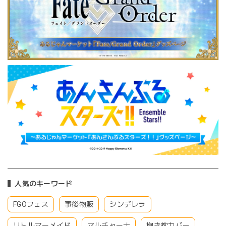
人気のキーワード
FGOフェス
事後物販
シンデレラ
リトルマーメイド
マルチャーナ
抱き枕カバー