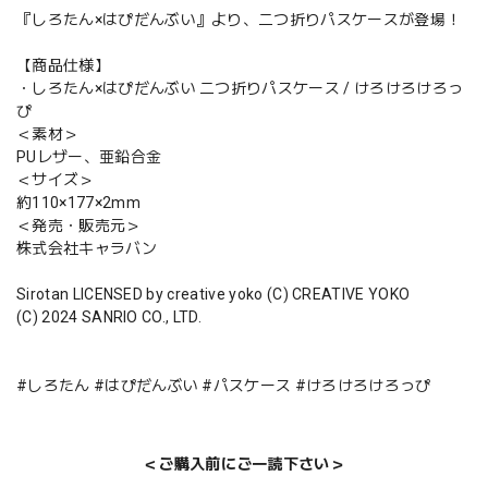
『しろたん×はぴだんぶい』より、二つ折りパスケースが登場！
【商品仕様】
・しろたん×はぴだんぶい 二つ折りパスケース / けろけろけろっ
ぴ
＜素材＞
PUレザー、亜鉛合金
＜サイズ＞
約110×177×2mm
＜発売・販売元＞
株式会社キャラバン
Sirotan LICENSED by creative yoko (C) CREATIVE YOKO
(C) 2024 SANRIO CO., LTD.
#しろたん #はぴだんぶい #パスケース #けろけろけろっぴ
＜ご購入前にご一読下さい＞