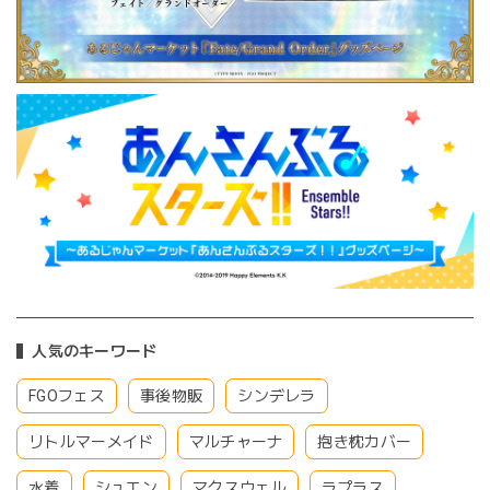
人気のキーワード
FGOフェス
事後物販
シンデレラ
リトルマーメイド
マルチャーナ
抱き枕カバー
水着
シュエン
マクスウェル
ラプラス