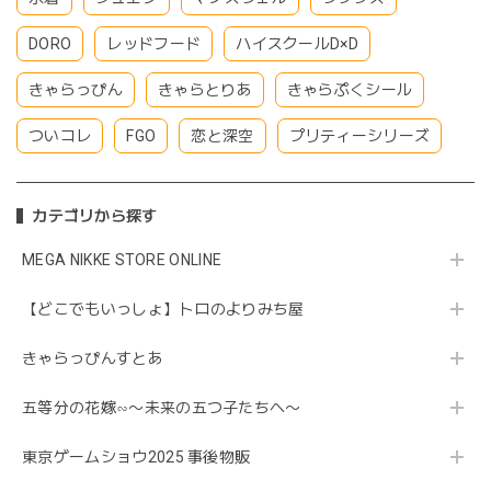
DORO
レッドフード
ハイスクールD×D
きゃらっぴん
きゃらとりあ
きゃらぷくシール
ついコレ
FGO
恋と深空
プリティーシリーズ
カテゴリから探す
MEGA NIKKE STORE ONLINE
【どこでもいっしょ】トロのよりみち屋
きゃらっぴんすとあ
五等分の花嫁∽〜未来の五つ子たちへ〜
東京ゲームショウ2025 事後物販