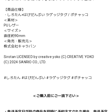
【商品仕様】
・しろたん×はぴだんぶい ラゲッジタグ / ポチャッコ
＜素材＞
PUレザー
＜サイズ＞
直径約90mm
＜発売・販売元＞
株式会社キャラバン
Sirotan LICENSED by creative yoko (C) CREATIVE YOKO
(C) 2024 SANRIO CO., LTD.
#しろたん #はぴだんぶい #ラゲッジタグ #ポチャッコ
＜ご購入前にご一読下さい＞
・発送予定日が別の商品を同時に予約注文された場合、発送予定