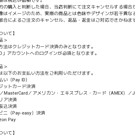
額は税込み価格です。
的の購入と判断した場合、当店判断にて注文キャンセルする場合
像はイメージのため、実際の商品とは色味やデザインが若干異な
都合によるご注文のキャンセル、返品・返金はご対応できかねま
ついて】
品＞
方法はクレジットカード決済のみとなります。
y ID」アカウントへのログインが必須となります。
品＞
は以下のお支払い方法をご利用いただけます。
（Pay ID）
ジットカード決済
MasterCard／アメリカン・エキスプレス・カード（AMEX）／J
リア決済
振込決済
（Pay-easy）決済
n Pay
ついて】