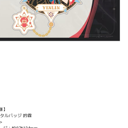
様】
メタルバッジ 吟霖
＞