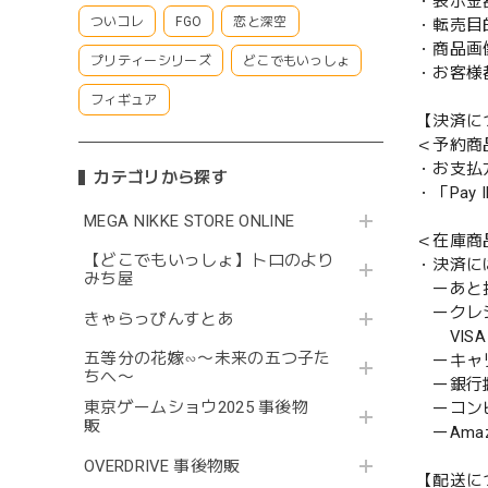
・表示金
ついコレ
FGO
恋と深空
・転売目
・商品画
プリティーシリーズ
どこでもいっしょ
・お客様
フィギュア
【決済に
＜予約商
・お支払
カテゴリから探す
・「Pa
MEGA NIKKE STORE ONLINE
＜在庫商
【どこでもいっしょ】トロのより
・決済に
みち屋
ーあと払い
ークレ
きゃらっぴんすとあ
VISA／
五等分の花嫁∽〜未来の五つ子た
ーキャ
ちへ〜
ー銀行
東京ゲームショウ2025 事後物
ーコンビニ
販
ーAmazo
OVERDRIVE 事後物販
【配送に