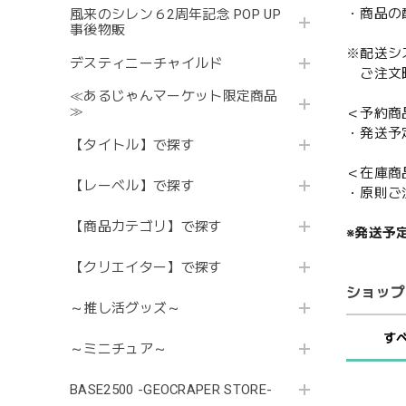
・商品の
風来のシレン６2周年記念 POP UP
事後物販
※配送シ
デスティニーチャイルド
ご注文時
≪あるじゃんマーケット限定商品
≫
＜予約商
・発送予
【タイトル】で探す
＜在庫商
【レーベル】で探す
・原則ご
【商品カテゴリ】で探す
※発送予
【クリエイター】で探す
ショップ
～推し活グッズ～
す
～ミニチュア～
BASE2500 -GEOCRAPER STORE-