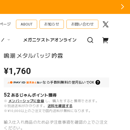
ページ
ABOUT
お知らせ
お問い合わせ
 ／
メガニケストアオンライン
鳴潮 メタルバッジ 吟霖
¥1,760
なら
手数料無料の
翌月払いでOK
52
あるじゃんポイント
獲得
※
メンバーシップに登録
し、購入をすると獲得できます。
※別途送料がかかります。
送料を確認する
※¥10,000以上のご注文で国内送料が無料になります。
輸入仕入れ商品のため必ず注意事項を確認の上でご注文
ください。