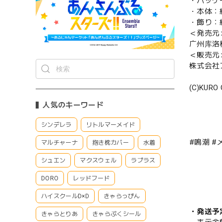
・パッケー
・本体：約
・飾り：約
＜発売元
广州库洛
＜販売元
株式会社
(C)KURO 
人気のキーワード
シンデレラ
リトルマーメイド
#鳴潮 #
マルチャーナ
抱き枕カバー
水着
シュエン
マクスウェル
ラプラス
DORO
レッドフード
ハイスクールD×D
きゃらっぴん
・発送予
きゃらとりあ
きゃらぷくシール