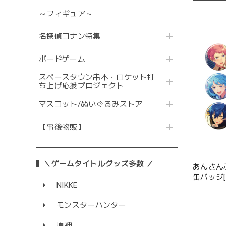
～フィギュア～
名探偵コナン特集
ボードゲーム
スペースタウン串本・ロケット打
ち上げ応援プロジェクト
マスコット/ぬいぐるみストア
【事後物販】
＼ゲームタイトルグッズ多数 ／
あんさん
缶バッジ[2026 Ju
NIKKE
12種
モンスターハンター
原神