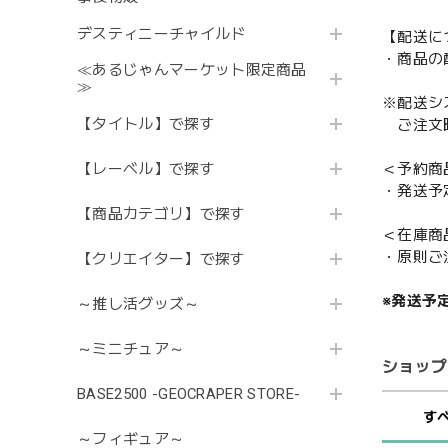
デスティニーチャイルド
【配送に
・商品の
≪あるじゃんマーケット限定商品
≫
※配送シ
【タイトル】で探す
ご注文時
【レーベル】で探す
＜予約商
・発送予
【商品カテゴリ】で探す
＜在庫商
・原則ご
【クリエイター】で探す
※発送予
～推し活グッズ～
～ミニチュア～
ショップ
BASE2500 -GEOCRAPER STORE-
す
～フィギュア～