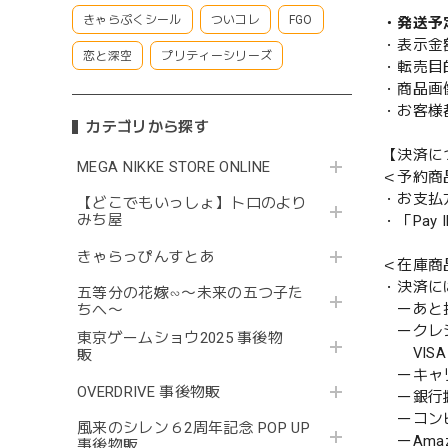
きゃらぷくシール
ついコレ
FGO
・発送予
・表示金
恋と深空
プリティーシリーズ
・転売目
・商品画
・お客様
カテゴリから探す
【決済に
MEGA NIKKE STORE ONLINE
＜予約商
・お支払
【どこでもいっしょ】トロのより
みち屋
・「Pa
きゃらっぴんすとあ
＜在庫商
・決済に
五等分の花嫁∽〜未来の五つ子た
ーあと払い
ちへ〜
ークレ
東京ゲームショウ2025 事後物
VISA／
販
ーキャ
OVERDRIVE 事後物販
ー銀行
ーコンビニ
風来のシレン６2周年記念 POP UP
ーAmazo
事後物販