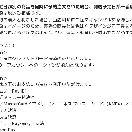
定日が別の商品を同時に予約注文された場合、発送予定日が一番
額は税込み価格です。
的の購入と判断した場合、当店判断にて注文キャンセルする場合
像はイメージのため、実際の商品とは色味やデザインが若干異な
都合によるご注文のキャンセル、返品・返金はご対応できかねま
ついて】
品＞
方法はクレジットカード決済のみとなります。
y ID」アカウントへのログインが必須となります。
品＞
は以下のお支払い方法をご利用いただけます。
（Pay ID）
ジットカード決済
MasterCard／アメリカン・エキスプレス・カード（AMEX）／J
リア決済
振込決済
（Pay-easy）決済
n Pay