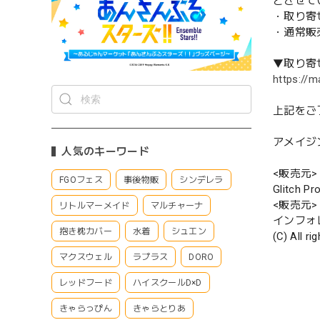
とさせて
・取り寄
・通常販
▼取り寄
https://m
上記をご
アメイジ
人気のキーワード
<販売元>
FGOフェス
事後物販
シンデレラ
Glitch Pr
<販売元>
リトルマーメイド
マルチャーナ
インフォ
抱き枕カバー
水着
シュエン
(C) All r
マクスウェル
ラプラス
DORO
レッドフード
ハイスクールD×D
きゃらっぴん
きゃらとりあ