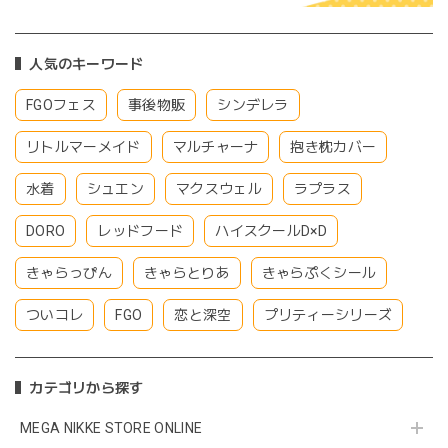
人気のキーワード
FGOフェス
事後物販
シンデレラ
リトルマーメイド
マルチャーナ
抱き枕カバー
水着
シュエン
マクスウェル
ラプラス
DORO
レッドフード
ハイスクールD×D
きゃらっぴん
きゃらとりあ
きゃらぷくシール
ついコレ
FGO
恋と深空
プリティーシリーズ
カテゴリから探す
MEGA NIKKE STORE ONLINE