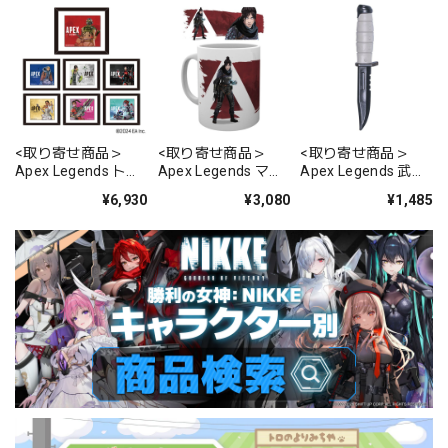
<取り寄せ商品＞
<取り寄せ商品＞
<取り寄せ商品＞
Apex Legends トレ
Apex Legends マグ
Apex Legends 武器
ーディングフレーム
カップ レイス
レプリカ ハンティン
¥6,930
¥3,080
¥1,485
シーズンアート
グナイフ(ブラッド
A(マグネット付き)
ハウンド)