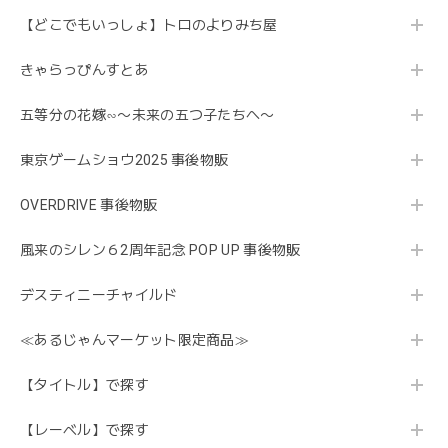
【どこでもいっしょ】トロのよりみち屋
きゃらっぴんすとあ
五等分の花嫁∽〜未来の五つ子たちへ〜
東京ゲームショウ2025 事後物販
OVERDRIVE 事後物販
風来のシレン６2周年記念 POP UP 事後物販
デスティニーチャイルド
≪あるじゃんマーケット限定商品≫
【タイトル】で探す
【レーベル】で探す