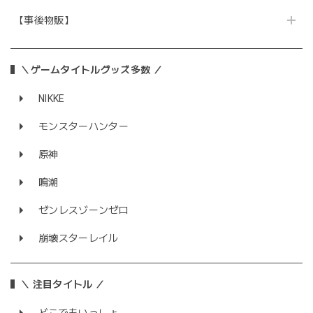
【事後物販】
＼ゲームタイトルグッズ多数 ／
NIKKE
モンスターハンター
原神
鳴潮
ゼンレスゾーンゼロ
崩壊スターレイル
＼ 注目タイトル ／
どこでもいっしょ