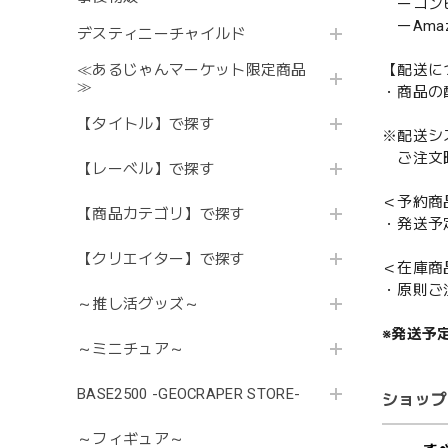
ーコンビニ
ーAmazo
デスティニーチャイルド
≪あるじゃんマーケット限定商品
【配送に
≫
・商品の
【タイトル】で探す
※配送シ
ご注文時
【レーベル】で探す
＜予約商
【商品カテゴリ】で探す
・発送予
【クリエイター】で探す
＜在庫商
・原則ご
～推し活グッズ～
※発送予
～ミニチュア～
BASE2500 -GEOCRAPER STORE-
ショップ
～フィギュア～