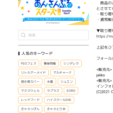
商品のご
とさせて
・取り寄
・通常販
▼取り寄
https://m
上記をご
人気のキーワード
フォールガ
FGOフェス
事後物販
シンデレラ
<販売元>
リトルマーメイド
マルチャーナ
jakks
<販売元>
抱き枕カバー
水着
シュエン
インフォ
マクスウェル
ラプラス
DORO
(C)2021 C
レッドフード
ハイスクールD×D
きゃらっぴん
きゃらとりあ