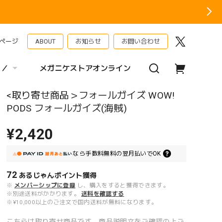
ページ
ABOUT
お知らせ
お問い合わせ
 ／
メガニケストアオンライン
<取り寄せ商品＞フォールガイズ WOW!
PODS フォールガイズ(海賊)
¥2,420
なら
手数料無料の
翌月払いでOK
72
あるじゃんポイント
獲得
※
メンバーシップに登録
し、購入をすると獲得できます。
※別途送料がかかります。
送料を確認する
※¥10,000以上のご注文で国内送料が無料になります。
こちらは取り寄せ商品です。商品説明文をご確認の上ご