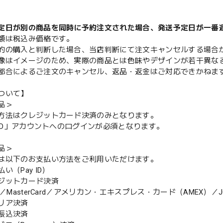
定日が別の商品を同時に予約注文された場合、発送予定日が一番
額は税込み価格です。
的の購入と判断した場合、当店判断にて注文キャンセルする場合
像はイメージのため、実際の商品とは色味やデザインが若干異な
都合によるご注文のキャンセル、返品・返金はご対応できかねま
ついて】
品＞
方法はクレジットカード決済のみとなります。
y ID」アカウントへのログインが必須となります。
品＞
は以下のお支払い方法をご利用いただけます。
（Pay ID）
ジットカード決済
MasterCard／アメリカン・エキスプレス・カード（AMEX）／J
リア決済
振込決済