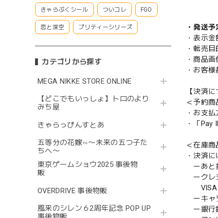
きゃらぷくシール
ついコレ
FGO
・発送予
恋と深空
プリティーシリーズ
・表示金
・転売目
・商品画
カテゴリから探す
・お客様
MEGA NIKKE STORE ONLINE
【決済に
【どこでもいっしょ】トロのより
＜予約商
みち屋
・お支払
・「Pa
きゃらっぴんすとあ
五等分の花嫁∽〜未来の五つ子た
＜在庫商
ちへ〜
・決済に
東京ゲームショウ2025 事後物
ーあと払い
販
ークレ
VISA／
OVERDRIVE 事後物販
ーキャ
風来のシレン６2周年記念 POP UP
ー銀行
事後物販