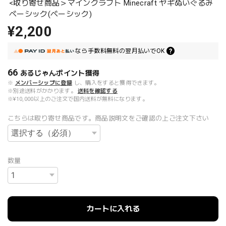
<取り寄せ商品＞マインクラフト Minecraft ヤギぬいぐるみ
ベーシック(ベーシック)
¥2,200
なら
手数料無料の
翌月払いでOK
66
あるじゃんポイント
獲得
※
メンバーシップに登録
し、購入をすると獲得できます。
※別途送料がかかります。
送料を確認する
※¥10,000以上のご注文で国内送料が無料になります。
こちらは取り寄せ商品です。商品説明文をご確認の上ご注文下さい
数量
カートに入れる