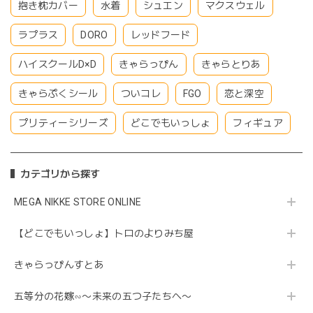
抱き枕カバー
水着
シュエン
マクスウェル
ラプラス
DORO
レッドフード
ハイスクールD×D
きゃらっぴん
きゃらとりあ
きゃらぷくシール
ついコレ
FGO
恋と深空
プリティーシリーズ
どこでもいっしょ
フィギュア
カテゴリから探す
MEGA NIKKE STORE ONLINE
【どこでもいっしょ】トロのよりみち屋
きゃらっぴんすとあ
五等分の花嫁∽〜未来の五つ子たちへ〜