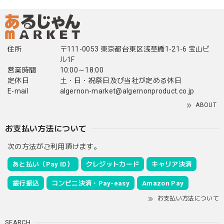
住所
〒111-0053 東京都台東区浅草橋1-21-6 宝山ビ
ル1F
営業時間
10:00～18:00
定休日
土・日・祝祭日及び当社が定める休日
E-mail
algernon-market@algernonproduct.co.jp
ABOUT
お支払い方法について
次の方法がご利用頂けます。
あと払い（Pay ID）
クレジットカード
キャリア決済
銀行振込
コンビニ決済・Pay-easy
Amazon Pay
お支払い方法について
SEARCH