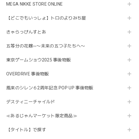
MEGA NIKKE STORE ONLINE
【どこでもいっしょ】トロのよりみち屋
きゃらっぴんすとあ
五等分の花嫁∽〜未来の五つ子たちへ〜
東京ゲームショウ2025 事後物販
OVERDRIVE 事後物販
風来のシレン６2周年記念 POP UP 事後物販
デスティニーチャイルド
≪あるじゃんマーケット限定商品≫
【タイトル】で探す