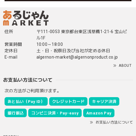
住所
〒111-0053 東京都台東区浅草橋1-21-6 宝山ビ
ル1F
営業時間
10:00～18:00
定休日
土・日・祝祭日及び当社が定める休日
E-mail
algernon-market@algernonproduct.co.jp
ABOUT
お支払い方法について
次の方法がご利用頂けます。
あと払い（Pay ID）
クレジットカード
キャリア決済
銀行振込
コンビニ決済・Pay-easy
Amazon Pay
お支払い方法について