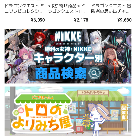
ドラゴンクエスト ミ
<取り寄せ商品＞ド
ドラゴンクエスト 冒
ニソフビコレクショ
ラゴンクエストⅡ 折
険者の思い出チャー
ン ~スライムたちが
りたたみトートバッ
ムコレクション BOX
¥6,050
¥2,178
¥9,680
いっぱい!編~
グ