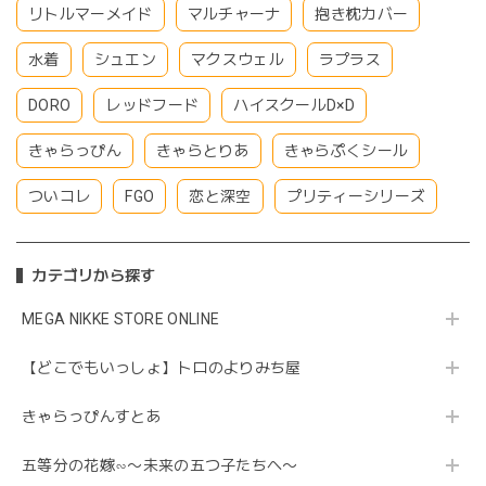
リトルマーメイド
マルチャーナ
抱き枕カバー
水着
シュエン
マクスウェル
ラプラス
DORO
レッドフード
ハイスクールD×D
きゃらっぴん
きゃらとりあ
きゃらぷくシール
ついコレ
FGO
恋と深空
プリティーシリーズ
カテゴリから探す
MEGA NIKKE STORE ONLINE
【どこでもいっしょ】トロのよりみち屋
きゃらっぴんすとあ
五等分の花嫁∽〜未来の五つ子たちへ〜