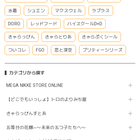
水着
シュエン
マクスウェル
ラプラス
DORO
レッドフード
ハイスクールD×D
きゃらっぴん
きゃらとりあ
きゃらぷくシール
ついコレ
FGO
恋と深空
プリティーシリーズ
カテゴリから探す
MEGA NIKKE STORE ONLINE
【どこでもいっしょ】トロのよりみち屋
きゃらっぴんすとあ
五等分の花嫁∽〜未来の五つ子たちへ〜