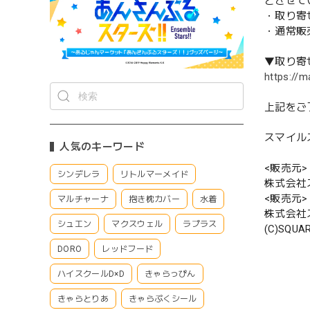
とさせて
・取り寄
・通常販
▼取り寄
https://m
上記をご
スマイル
人気のキーワード
<販売元>
シンデレラ
リトルマーメイド
株式会社
<販売元>
マルチャーナ
抱き枕カバー
水着
株式会社
シュエン
マクスウェル
ラプラス
(C)SQUARE
DORO
レッドフード
ハイスクールD×D
きゃらっぴん
きゃらとりあ
きゃらぷくシール