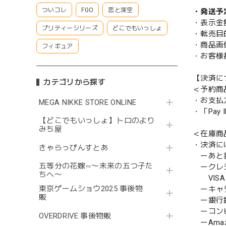
ついコレ
FGO
恋と深空
・発送予
・表示金
プリティーシリーズ
どこでもいっしょ
・転売目
・商品画
フィギュア
・お客様
【決済に
カテゴリから探す
＜予約商
・お支払
MEGA NIKKE STORE ONLINE
・「Pa
【どこでもいっしょ】トロのより
みち屋
＜在庫商
・決済に
きゃらっぴんすとあ
ーあと払い
五等分の花嫁∽〜未来の五つ子た
ークレ
ちへ〜
VISA／
東京ゲームショウ2025 事後物
ーキャ
販
ー銀行
ーコンビニ
OVERDRIVE 事後物販
ーAmazo