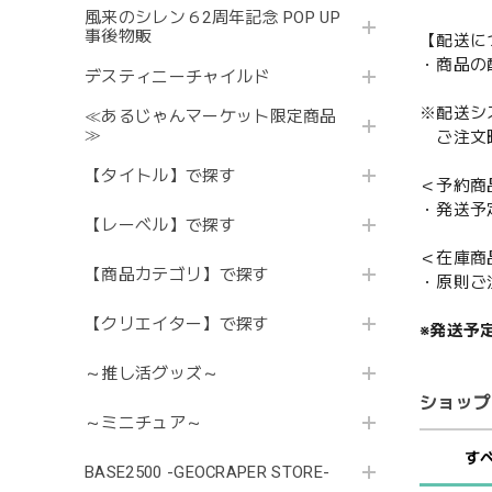
風来のシレン６2周年記念 POP UP
事後物販
【配送に
・商品の
デスティニーチャイルド
※配送シ
≪あるじゃんマーケット限定商品
≫
ご注文時
【タイトル】で探す
＜予約商
・発送予
【レーベル】で探す
＜在庫商
【商品カテゴリ】で探す
・原則ご
【クリエイター】で探す
※発送予
～推し活グッズ～
ショップ
～ミニチュア～
す
BASE2500 -GEOCRAPER STORE-