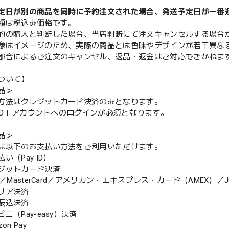
定日が別の商品を同時に予約注文された場合、発送予定日が一番
額は税込み価格です。
的の購入と判断した場合、当店判断にて注文キャンセルする場合
像はイメージのため、実際の商品とは色味やデザインが若干異な
都合によるご注文のキャンセル、返品・返金はご対応できかねま
ついて】
品＞
方法はクレジットカード決済のみとなります。
y ID」アカウントへのログインが必須となります。
品＞
は以下のお支払い方法をご利用いただけます。
（Pay ID）
ジットカード決済
MasterCard／アメリカン・エキスプレス・カード（AMEX）／J
リア決済
振込決済
（Pay-easy）決済
n Pay