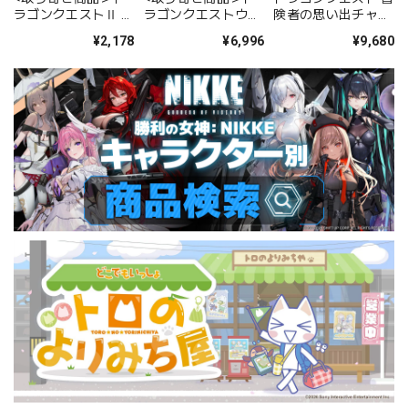
ラゴンクエストⅡ 折
ラゴンクエストウォ
険者の思い出チャー
りたたみトートバッ
ーク バスボール ~ス
ムコレクション BOX
¥2,178
¥6,996
¥9,680
グ
ラミチとカラフルな
スライムたち編~