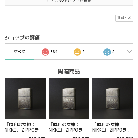
この商品をアプリで見る
通報する
ショップの評価
すべて
334
2
5
関連商品
『勝利の女神：
『勝利の女神：
『勝利の女神：
NIKKE』 ZIPPOライ
NIKKE』 ZIPPOライ
NIKKE』 ZIPPOライ
ター エリシオン
ター テトラライン
ター ミシリス・イン