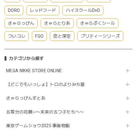
DORO
レッドフード
ハイスクールD×D
きゃらっぴん
きゃらとりあ
きゃらぷくシール
ついコレ
FGO
恋と深空
プリティーシリーズ
カテゴリから探す
MEGA NIKKE STORE ONLINE
【どこでもいっしょ】トロのよりみち屋
きゃらっぴんすとあ
五等分の花嫁∽〜未来の五つ子たちへ〜
東京ゲームショウ2025 事後物販