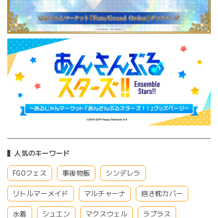
人気のキーワード
FGOフェス
事後物販
シンデレラ
リトルマーメイド
マルチャーナ
抱き枕カバー
水着
シュエン
マクスウェル
ラプラス