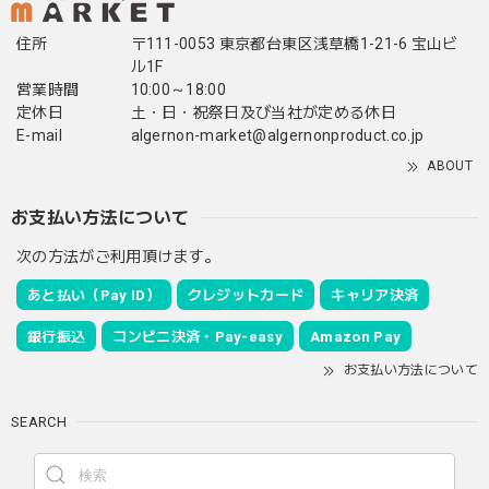
住所
〒111-0053 東京都台東区浅草橋1-21-6 宝山ビ
ル1F
営業時間
10:00～18:00
定休日
土・日・祝祭日及び当社が定める休日
E-mail
algernon-market@algernonproduct.co.jp
ABOUT
お支払い方法について
次の方法がご利用頂けます。
あと払い（Pay ID）
クレジットカード
キャリア決済
銀行振込
コンビニ決済・Pay-easy
Amazon Pay
お支払い方法について
SEARCH