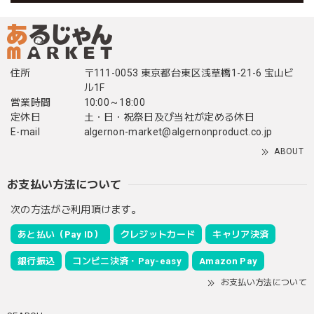
住所
〒111-0053 東京都台東区浅草橋1-21-6 宝山ビ
ル1F
営業時間
10:00～18:00
定休日
土・日・祝祭日及び当社が定める休日
E-mail
algernon-market@algernonproduct.co.jp
ABOUT
お支払い方法について
次の方法がご利用頂けます。
あと払い（Pay ID）
クレジットカード
キャリア決済
銀行振込
コンビニ決済・Pay-easy
Amazon Pay
お支払い方法について