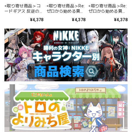
<取り寄せ商品＞コ
<取り寄せ商品＞Re:
<取り寄せ商品＞Re:
ードギアス 反逆のル
ゼロから始める異世
ゼロから始める異世
ルーシュ LapiPa(1
界生活 LapiPa(スバ
界生活 LapiPa(水門
¥4,378
¥4,378
¥4,378
期キービジュアル)
ル&エミリア)
都市プリステラ)