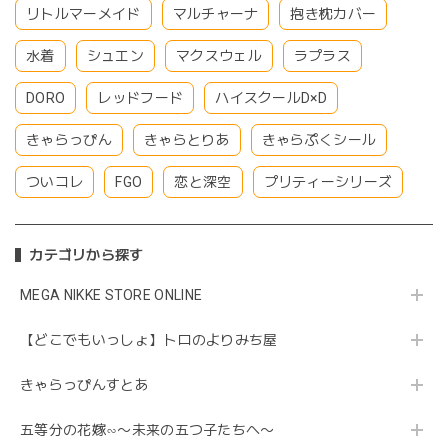
リトルマーメイド
マルチャーナ
抱き枕カバー
水着
シュエン
マクスウェル
ラプラス
DORO
レッドフード
ハイスクールD×D
きゃらっぴん
きゃらとりあ
きゃらぷくシール
ついコレ
FGO
恋と深空
プリティーシリーズ
カテゴリから探す
MEGA NIKKE STORE ONLINE
【どこでもいっしょ】トロのよりみち屋
きゃらっぴんすとあ
五等分の花嫁∽〜未来の五つ子たちへ〜