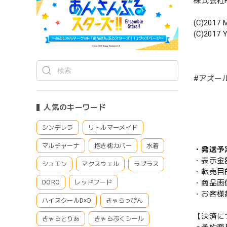
株式会社Ke
(C)2017 M
(C)2017 Y
#アズー
人気のキーワード
シンデレラ
リトルマーメイド
マルチャーナ
抱き枕カバー
水着
・発送予
・表示金
シュエン
マクスウェル
ラプラス
・転売目
・商品画
DORO
レッドフード
・お客様
ハイスクールD×D
きゃらっぴん
【決済に
きゃらとりあ
きゃらぷくシール