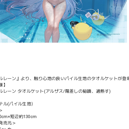
ルレーン』より、触り心地の良いパイル生地のタオルケットが登
様】
ルレーン タオルケット(アルザス/陽差しの秘蹟、過熱す)
テル(パイル生地）
＞
0cm×短辺約130cm
発売元＞