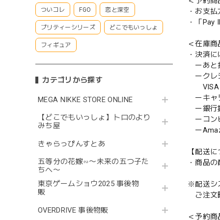
＜予約商
ついコレ
FGO
恋と深空
・お支払
・「Pa
プリティーシリーズ
どこでもいっしょ
＜在庫商
フィギュア
・決済に
ーあと払い
ークレ
カテゴリから探す
VISA／
ーキャ
MEGA NIKKE STORE ONLINE
ー銀行
【どこでもいっしょ】トロのより
ーコンビニ
みち屋
ーAmazo
きゃらっぴんすとあ
【配送に
五等分の花嫁∽〜未来の五つ子た
・商品の
ちへ〜
東京ゲームショウ2025 事後物
※配送シ
販
ご注文時
OVERDRIVE 事後物販
＜予約商