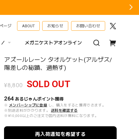
ページ
ABOUT
お知らせ
お問い合わせ
 ／
メガニケストアオンライン
アズールレーン タオルケット(アルザス/
陽差しの秘蹟、過熱す)
SOLD OUT
¥8,800
264
あるじゃんポイント
獲得
※
メンバーシップに登録
し、購入をすると獲得できます。
※別途送料がかかります。
送料を確認する
※¥10,000以上のご注文で国内送料が無料になります。
再入荷通知を希望する