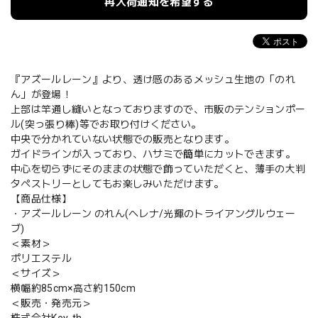
再入荷通知を希望する
『アズールレーン』より、透け感のあるメッシュ生地の「のれ
ん」が登場！
上部は竿通し縫いとなっておりますので、市販のテンションポー
ル(突っ張り棒)等でお取り付けください。
中央で分かれていない状態での販売となります。
ガイドラインが入っており、ハサミで簡単にカットできます。
中心を切らずにそのままの状態で飾っていただくと、薄手の大判
タペストリーとしてもお楽しみいただけます。
【商品仕様】
・アズールレーン のれん(ヘレナ/光輝のトライアングルウェー
ブ)
＜素材＞
ポリエステル
＜サイズ＞
横幅約85cm×高さ約150cm
＜販売・発売元＞
株式会社Key-th