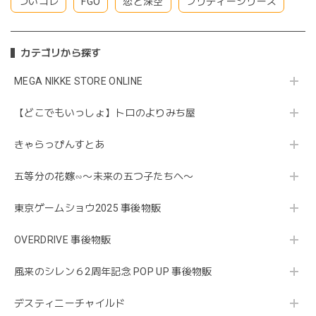
ついコレ
FGO
恋と深空
プリティーシリーズ
カテゴリから探す
MEGA NIKKE STORE ONLINE
【どこでもいっしょ】トロのよりみち屋
きゃらっぴんすとあ
五等分の花嫁∽〜未来の五つ子たちへ〜
東京ゲームショウ2025 事後物販
OVERDRIVE 事後物販
風来のシレン６2周年記念 POP UP 事後物販
デスティニーチャイルド