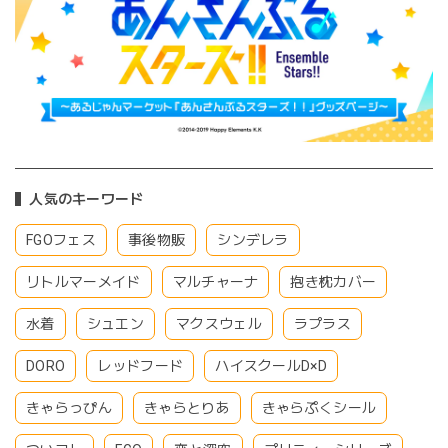
人気のキーワード
FGOフェス
事後物販
シンデレラ
リトルマーメイド
マルチャーナ
抱き枕カバー
水着
シュエン
マクスウェル
ラプラス
DORO
レッドフード
ハイスクールD×D
きゃらっぴん
きゃらとりあ
きゃらぷくシール