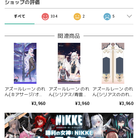
ショップの評価
すべて
334
2
5
関連商品
アズールレーン のれ
アズールレーン のれ
アズールレーン のれ
ん(キアサージ/オー
ん(シリアス/青雲映
ん(シリアスののれ
ルナイト・チャー
す碧波)
ん)
¥3,960
¥3,960
¥3,960
ジ)