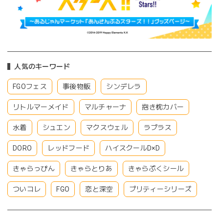
人気のキーワード
FGOフェス
事後物販
シンデレラ
リトルマーメイド
マルチャーナ
抱き枕カバー
水着
シュエン
マクスウェル
ラプラス
DORO
レッドフード
ハイスクールD×D
きゃらっぴん
きゃらとりあ
きゃらぷくシール
ついコレ
FGO
恋と深空
プリティーシリーズ