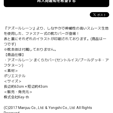
再入荷通知を希望する
『アズールレーン』より、しなやかで伸縮性の高いスムース生地
を使用した、ファスナー式の枕カバーが登場！
表と裏にそれぞれのイラストが印刷されております。(商品は一
つです)
※枕本体は付属しておりません。
【商品仕様】
・アズールレーン まくらカバー(セントルイス/プールデッキ・ア
フタヌーン)
＜素材＞
ポリエステル
＜サイズ＞
長辺約63cm × 短辺約43cm
＜販売・発売元＞
株式会社Key-th
(C)2017 Manjuu Co., Ltd. & Yongshi Co., Ltd. All Rights
Reserved.