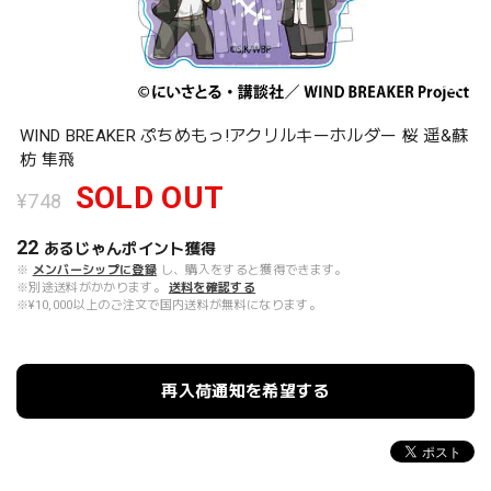
WIND BREAKER ぷちめもっ!アクリルキーホルダー 桜 遥&蘇
枋 隼飛
SOLD OUT
¥748
22
あるじゃんポイント
獲得
※
メンバーシップに登録
し、購入をすると獲得できます。
※別途送料がかかります。
送料を確認する
※¥10,000以上のご注文で国内送料が無料になります。
再入荷通知を希望する