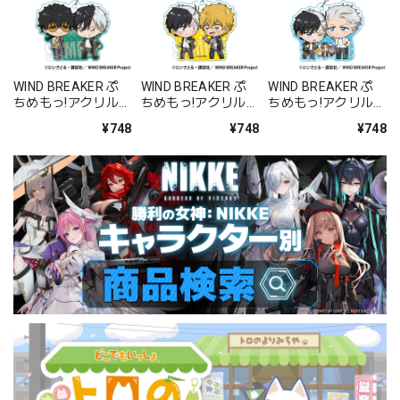
WIND BREAKER ぷ
WIND BREAKER ぷ
WIND BREAKER ぷ
ちめもっ!アクリルキ
ちめもっ!アクリルキ
ちめもっ!アクリルキ
ーホルダー 十亀 条&
ーホルダー 桜 遥&楡
ーホルダー 桜 遥&梅
¥748
¥748
¥748
桜 遥
井 秋彦
宮 一