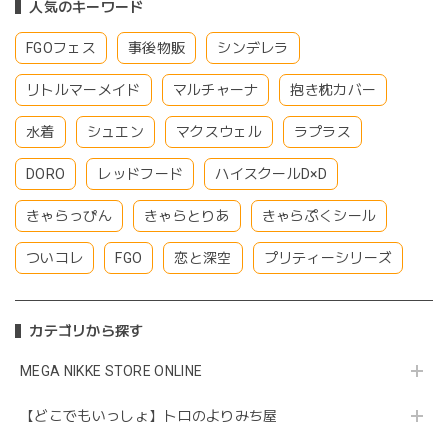
人気のキーワード
FGOフェス
事後物販
シンデレラ
リトルマーメイド
マルチャーナ
抱き枕カバー
水着
シュエン
マクスウェル
ラプラス
DORO
レッドフード
ハイスクールD×D
きゃらっぴん
きゃらとりあ
きゃらぷくシール
ついコレ
FGO
恋と深空
プリティーシリーズ
カテゴリから探す
MEGA NIKKE STORE ONLINE
【どこでもいっしょ】トロのよりみち屋