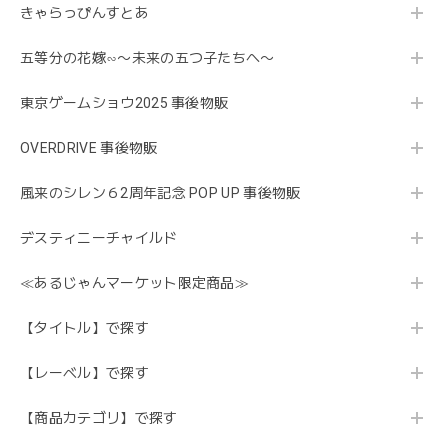
きゃらっぴんすとあ
五等分の花嫁∽〜未来の五つ子たちへ〜
東京ゲームショウ2025 事後物販
OVERDRIVE 事後物販
風来のシレン６2周年記念 POP UP 事後物販
デスティニーチャイルド
≪あるじゃんマーケット限定商品≫
【タイトル】で探す
【レーベル】で探す
【商品カテゴリ】で探す