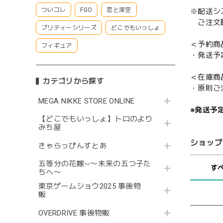
ついコレ
FGO
恋と深空
※配送シ
ご注文時
プリティーシリーズ
どこでもいっしょ
＜予約商
フィギュア
・発送予
＜在庫商
カテゴリから探す
・原則ご
MEGA NIKKE STORE ONLINE
※発送予
【どこでもいっしょ】トロのより
みち屋
ショップ
きゃらっぴんすとあ
五等分の花嫁∽〜未来の五つ子た
す
ちへ〜
東京ゲームショウ2025 事後物
販
OVERDRIVE 事後物販