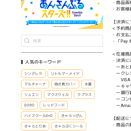
・商品画
・お客様
【決済に
＜予約商
・お支払
・「Pa
＜在庫商
・決済に
人気のキーワード
ーあと払い
ークレ
シンデレラ
リトルマーメイド
VISA／
マルチャーナ
抱き枕カバー
水着
ーキャ
ー銀行
シュエン
マクスウェル
ラプラス
ーコンビニ
ーAmazo
DORO
レッドフード
ハイスクールD×D
きゃらっぴん
【配送に
・商品の
きゃらとりあ
きゃらぷくシール