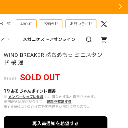
ページ
ABOUT
お知らせ
お問い合わせ
 ／
メガニケストアオンライン
WIND BREAKER ぷちめもっ!ミニスタン
ド 桜 遥
SOLD OUT
¥660
19
あるじゃんポイント
獲得
※
メンバーシップに登録
し、購入をすると獲得できます。
※別途送料がかかります。
送料を確認する
※¥10,000以上のご注文で国内送料が無料になります。
再入荷通知を希望する