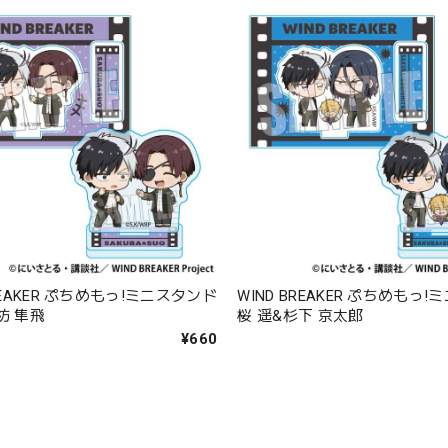
BREAKER ぷちめもっ!ミニスタンド
WIND BREAKER ぷちめもっ
枋 隼飛
桜 遥&杉下 京太郎
¥660