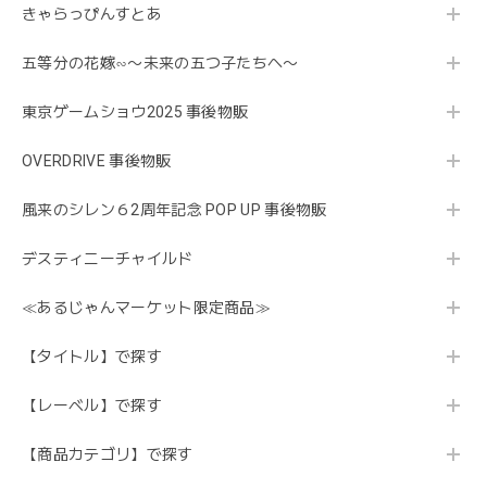
きゃらっぴんすとあ
五等分の花嫁∽〜未来の五つ子たちへ〜
東京ゲームショウ2025 事後物販
OVERDRIVE 事後物販
風来のシレン６2周年記念 POP UP 事後物販
デスティニーチャイルド
≪あるじゃんマーケット限定商品≫
【タイトル】で探す
【レーベル】で探す
【商品カテゴリ】で探す