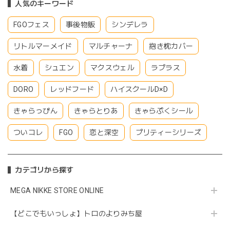
人気のキーワード
FGOフェス
事後物販
シンデレラ
リトルマーメイド
マルチャーナ
抱き枕カバー
水着
シュエン
マクスウェル
ラプラス
DORO
レッドフード
ハイスクールD×D
きゃらっぴん
きゃらとりあ
きゃらぷくシール
ついコレ
FGO
恋と深空
プリティーシリーズ
カテゴリから探す
MEGA NIKKE STORE ONLINE
【どこでもいっしょ】トロのよりみち屋