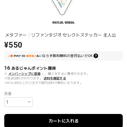
メタファー：リファンタジオ セレクトステッカー 主人公
¥550
なら
手数料無料の
翌月払いでOK
16
あるじゃんポイント
獲得
※
メンバーシップに登録
し、購入をすると獲得できます。
※別途送料がかかります。
送料を確認する
※¥10,000以上のご注文で国内送料が無料になります。
数量
カートに入れる